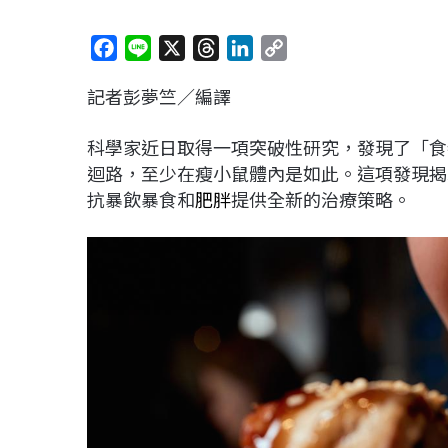
F
L
X
T
L
C
a
i
h
i
o
記者彭夢竺／編譯
c
n
r
n
p
e
e
e
k
y
科學家近日取得一項突破性研究，發現了「食
b
a
e
L
迴路，至少在瘦小鼠體內是如此。這項發現揭
o
d
d
i
抗暴飲暴食和
肥胖
提供全新的治療策略。
o
s
I
n
k
n
k