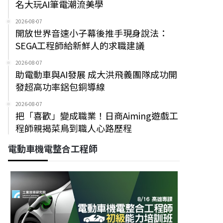
名大玩AI筆電潮流美學
2026-08-07
開放世界音速小子幕後推手現身說法：
SEGA工程師給新鮮人的求職建議
2026-08-07
助電動車與AI發展 成大洪飛義團隊成功開
發超高功率鋁包銅導線
2026-08-07
把「喜歡」變成職業！日商Aiming遊戲工
程師親揭菜鳥到職人心路歷程
電動車機電整合工程師