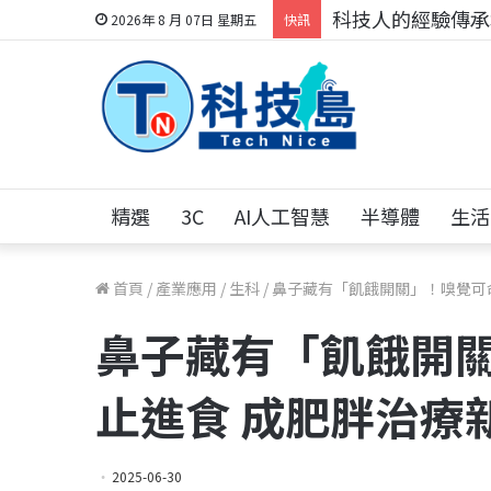
科技人的經驗傳承地
2026年 8 月 07日 星期五
快訊
精選
3C
AI人工智慧
半導體
生活
首頁
/
產業應用
/
生科
/
鼻子藏有「飢餓開關」！嗅覺可
鼻子藏有「飢餓開
止進食 成肥胖治療
2025-06-30