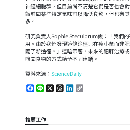
神經細胞群，但目前尚不清楚它們是否也會對
飯前聞某些特定氣味可以降低食慾，但也有其
多。
研究負責人Sophie Steculorum說
用。由於我們發現這條途徑只在瘦小鼠而非肥
闢了新途徑。」這暗示著，未來的肥胖治療或
嗅聞食物的方式給予不同建議。
資料來源：
ScienceDaily
F
L
X
T
L
C
a
i
h
i
o
c
n
r
n
p
e
e
e
k
y
b
a
e
L
推薦工作
o
d
d
i