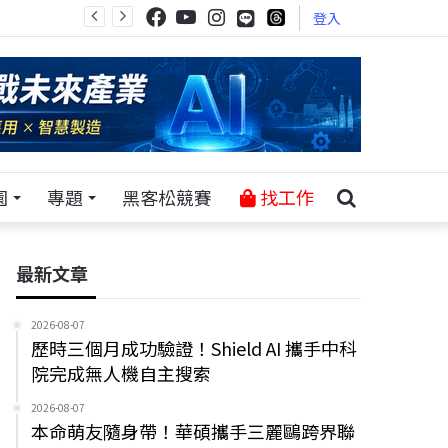
登入
園
專題
黑客松競賽
找工作
最新文章
2026-08-07
歷時三個月成功驗證！Shield AI 攜手中科
院完成無人機自主搜索
2026-08-07
本命萌友隨身帶！華碩攜手三麗鷗跨界聯