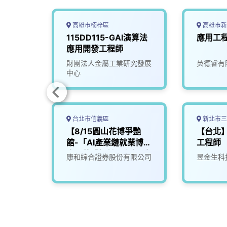
o
s
I
n
k
n
k
高雄市楠梓區
高雄市新
電系統
115DD115-GAI演算法
應用工
應用開發工程師
財團法人金屬工業研究發展
英德睿有
中心
台北市信義區
新北市三
協理/
【8/15圓山花博爭艷
【台北
館-「AI產業鏈就業博覽
工程師
會」軟體設計工程師(應
康和綜合證券股份有限公司
昱金生科
用科)