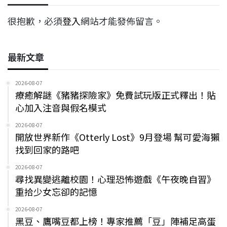
很抱歉，必須
登入
網站才能發佈留言。
最新文章
2026-08-07
療癒解謎《豬豬探險家》免費試玩版正式釋出！貼
心加入注音與假名模式
2026-08-07
開放世界新作《Otterly Lost》9月登場 幫可愛海獺
找到回家的路吧
2026-08-07
尋找異變逃離校園！心理恐怖遊戲《午夜晚自習》
重拾少女忘卻的記憶
2026-08-07
黑豆、鷹嘴豆都上榜！專家推薦「豆」陣補足高蛋