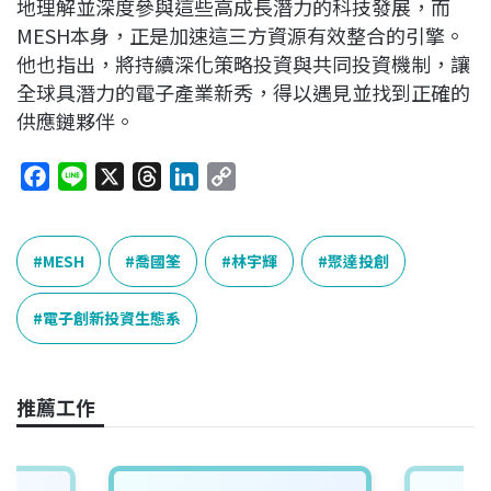
地理解並深度參與這些高成長潛力的科技發展，而
MESH本身，正是加速這三方資源有效整合的引擎。
他也指出，將持續深化策略投資與共同投資機制，讓
全球具潛力的電子產業新秀，得以遇見並找到正確的
供應鏈夥伴。
F
L
X
T
L
C
a
i
h
i
o
c
n
r
n
p
e
e
e
k
y
MESH
喬國筌
林宇輝
聚達投創
b
a
e
L
o
d
d
i
電子創新投資生態系
o
s
I
n
k
n
k
推薦工作