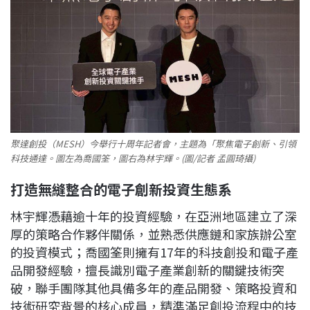
聚達創投（MESH）今舉行十周年記者會，主題為「聚焦電子創新、引領
科技通達。圖左為喬國筌，圖右為林宇輝。(圖/記者 孟圓琦攝)
打造無縫整合的電子創新投資生態系
林宇輝憑藉逾十年的投資經驗，在亞洲地區建立了深
厚的策略合作夥伴關係，並熟悉供應鏈和家族辦公室
的投資模式；喬國筌則擁有17年的科技創投和電子產
品開發經驗，擅長識別電子產業創新的關鍵技術突
破，聯手團隊其他具備多年的產品開發、策略投資和
技術研究背景的核心成員，精準滿足創投流程中的技