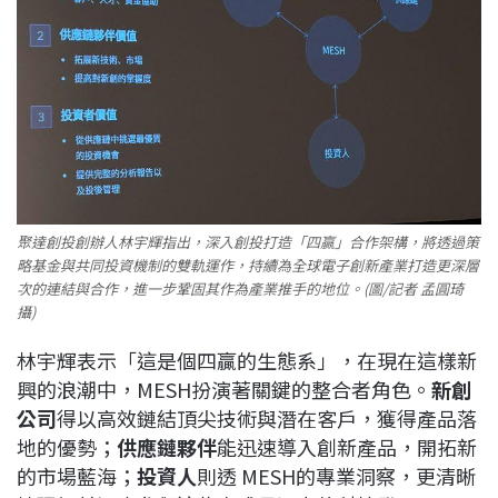
聚達創投創辦人林宇輝指出，深入創投打造「四贏」合作架構，將透過策
略基金與共同投資機制的雙軌運作，持續為全球電子創新產業打造更深層
次的連結與合作，進一步鞏固其作為產業推手的地位。(圖/記者 孟圓琦
攝)
林宇輝表示「這是個四贏的生態系」，在現在這樣新
興的浪潮中，MESH扮演著關鍵的整合者角色。
新創
公司
得以高效鏈結頂尖技術與潛在客戶，獲得產品落
地的優勢；
供應鏈夥伴
能迅速導入創新產品，開拓新
的市場藍海；
投資人
則透 MESH的專業洞察，更清晰