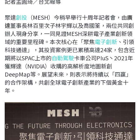
記者孟圓琦／台北報導
c
n
r
n
p
e
e
e
k
y
聚達
創投
（MESH）今稍早舉行十周年記者會，由
廣
b
a
e
L
達
董事長林百里次子林宇輝以及喬國筌，兩位共同創
o
d
d
i
辦人現身分享，一同見證MESH深耕電子產業創新領
o
s
I
n
域的重要里程碑。本次核心在「聚焦
電子創新
、引領
k
n
k
科技通達」，其投資案例更已累積高達24家，包含近
期將以SPAC上市的
自動駕駛
卡車公司PIuS丶2O21年
獲輝達（NVIDIA）收購的高解析度地圖新創
DeepMap等。展望未來，則表示將持續以「四贏」
的合作架構，共創全球電子創新產業的下個黃金十
年。