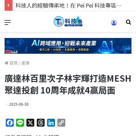
科技人找工作，就到TECH+ 科技專區!
首頁
/
產業
廣達林百里次子林宇輝打造MESH
聚達投創 10周年成就4贏局面
2025-06-30
F
L
X
T
L
C
a
i
h
i
o