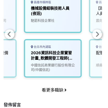
高雄市楠梓區
高雄市
)
機械設備組裝技術人員
【路科
(夜班)
人員
公司
馳箭科技企業社
震向科
台北市內湖區
台南市
化設備
2026資訊科技企業實習
配管工
計畫_軟體開發工程師(大
四/碩二下)
中國信託商業銀行股份有限公
順森科
司(中國信託)
看更多職缺
發佈留言