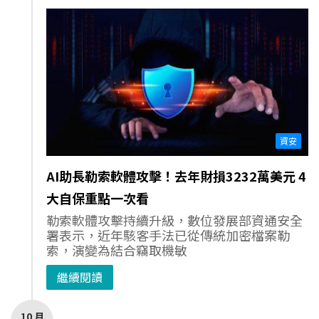
資安
AI助長勒索軟體攻擊！去年財損3232萬美元 4
大自保重點一次看
勒索軟體攻擊持續升級，數位發展部資通安全
署表示，近年駭客手法已從傳統加密檔案勒
索，演變為結合竊取機敏
繼續閱讀
10 月