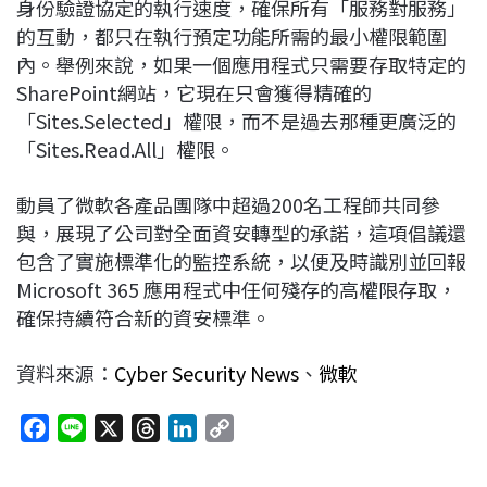
身份驗證協定的執行速度，確保所有「服務對服務」
的互動，都只在執行預定功能所需的最小權限範圍
內。舉例來說，如果一個應用程式只需要存取特定的
SharePoint網站，它現在只會獲得精確的
「Sites.Selected」權限，而不是過去那種更廣泛的
「Sites.Read.All」權限。
動員了微軟各產品團隊中超過200名工程師共同參
與，展現了公司對全面資安轉型的承諾，這項倡議還
包含了實施標準化的監控系統，以便及時識別並回報
Microsoft 365 應用程式中任何殘存的高權限存取，
確保持續符合新的資安標準。
資料來源：
Cyber Security News
、
微軟
F
L
X
T
L
C
a
i
h
i
o
c
n
r
n
p