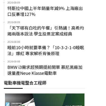
2026-08-09
特斯拉中國上半年銷量年減9% 上海廠出
口反暴增127%
2026-08-09
「天下哪有白吃的午餐」引熱議！高希均
揭兩版本說法 學生投票定案成經典
2026-08-08
睡前10小時就要準備？「10-3-2-1-0睡眠
法」爆紅 專家解析背後原理
2026-08-08
BMW i3需求超預期提前開單 慕尼黑廠加
速量產Neue Klasse電動車
電動車機電整合工程師