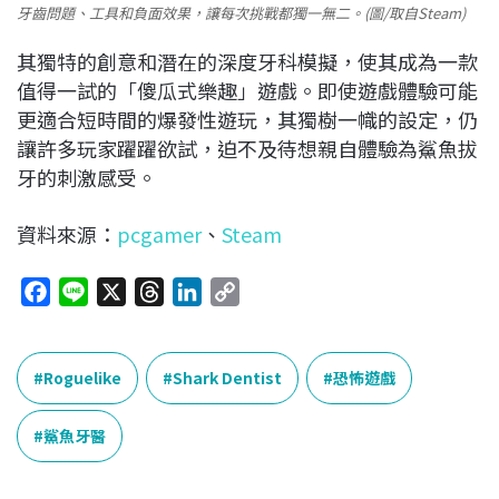
牙齒問題、工具和負面效果，讓每次挑戰都獨一無二。(圖/取自Steam)
其獨特的創意和潛在的深度牙科模擬，使其成為一款
值得一試的「傻瓜式樂趣」遊戲。即使遊戲體驗可能
更適合短時間的爆發性遊玩，其獨樹一幟的設定，仍
讓許多玩家躍躍欲試，迫不及待想親自體驗為鯊魚拔
牙的刺激感受。
資料來源：
pcgamer
、
Steam
F
L
X
T
L
C
a
i
h
i
o
c
n
r
n
p
e
e
e
k
y
Roguelike
Shark Dentist
恐怖遊戲
b
a
e
L
o
d
d
i
鯊魚牙醫
o
s
I
n
k
n
k