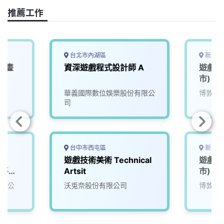
推薦工作
台北市內湖區
新北市
戲動畫
資深遊戲程式設計師 A
遊戲品
市)
司
華義國際數位娛樂股份有限公
博敦電
司
台中市西屯區
新北市
遊戲技術美術 Technical
遊戲測
播平台
Artsit
市)
有限公
沃兎奈股份有限公司
博敦電