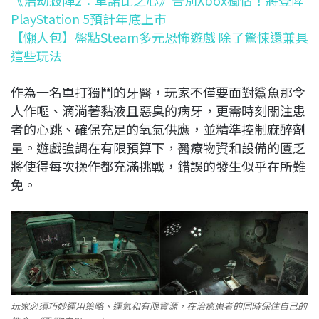
PlayStation 5預計年底上市
【懶人包】盤點Steam多元恐怖遊戲 除了驚悚還兼具
這些玩法
作為一名單打獨鬥的牙醫，玩家不僅要面對鯊魚那令
人作嘔、滴淌著黏液且惡臭的病牙，更需時刻關注患
者的心跳、確保充足的氧氣供應，並精準控制麻醉劑
量。遊戲強調在有限預算下，醫療物資和設備的匱乏
將使得每次操作都充滿挑戰，錯誤的發生似乎在所難
免。
玩家必須巧妙運用策略、運氣和有限資源，在治癒患者的同時保住自己的