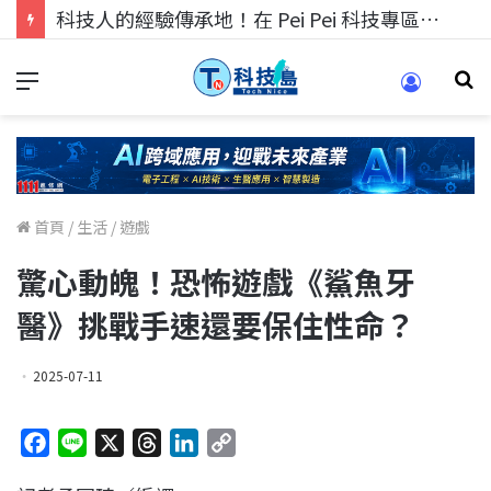
科技人的經驗傳承地！在 Pei Pei 科技專區，與學弟妹交流最硬核的技術
首頁
/
生活
/
遊戲
驚心動魄！恐怖遊戲《鯊魚牙
醫》挑戰手速還要保住性命？
2025-07-11
F
L
X
T
L
C
a
i
h
i
o