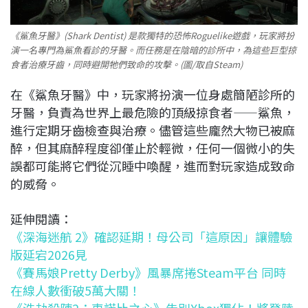
《鯊魚牙醫》(Shark Dentist) 是款獨特的恐怖Roguelike遊戲，玩家將扮
演一名專門為鯊魚看診的牙醫。而任務是在陰暗的診所中，為這些巨型掠
食者治療牙齒，同時避開牠們致命的攻擊。(圖/取自Steam)
在《鯊魚牙醫》中，玩家將扮演一位身處簡陋診所的
牙醫，負責為世界上最危險的頂級掠食者——鯊魚，
進行定期牙齒檢查與治療。儘管這些龐然大物已被麻
醉，但其麻醉程度卻僅止於輕微，任何一個微小的失
誤都可能將它們從沉睡中喚醒，進而對玩家造成致命
的威脅。
延伸閱讀：
《深海迷航 2》確認延期！母公司「這原因」讓體驗
版延宕2026見
《賽馬娘Pretty Derby》風暴席捲Steam平台 同時
在線人數衝破5萬大關！
《浩劫殺陣2：車諾比之心》告別Xbox獨佔！將登陸