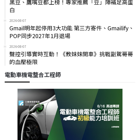
黑豆、鷹嘴豆都上榜！專家推薦「豆」陣補足高蛋
白
2026-08-07
Gmail明年起停用3大功能 第三方寄件、Gmailify、
POP同步2027年1月退場
2026-08-07
聲控引導實時互動！《教妹妹開車》挑戰副駕哥哥
的血壓極限
電動車機電整合工程師