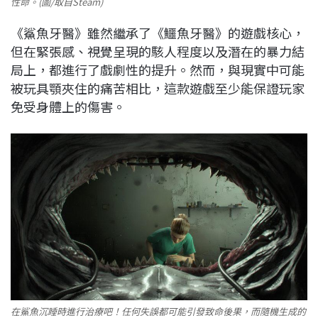
性命。(圖/取自Steam)
《鯊魚牙醫》雖然繼承了《鱷魚牙醫》的遊戲核心，
但在緊張感、視覺呈現的駭人程度以及潛在的暴力結
局上，都進行了戲劇性的提升。然而，與現實中可能
被玩具顎夾住的痛苦相比，這款遊戲至少能保證玩家
免受身體上的傷害。
在鯊魚沉睡時進行治療吧！任何失誤都可能引發致命後果，而隨機生成的