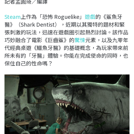
記者孟圓琦／編譯
c
n
r
n
p
e
e
e
k
y
Steam
上作為「恐怖 Roguelike」
遊戲
的《鯊魚牙
b
a
e
L
醫》（Shark Dentist），近期以其獨特的題材和緊
o
d
d
i
張刺激的玩法，迅速在遊戲圈引起熱烈討論。該作品
o
s
I
n
巧妙融合了電影《巨齒鯊》的
驚悚
元素，以及九零年
k
n
k
代經典桌遊《鱷魚牙醫》的基礎概念，為玩家帶來前
所未有的「牙醫」體驗。你能在完成使命的同時，也
保住自己的性命嗎？