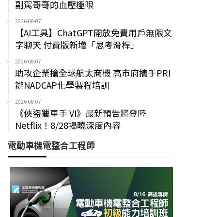
副駕哥哥的血壓極限
2026-08-07
【AI工具】ChatGPT開放免費用戶無限文
字聊天 付費版新增「思考滑桿」
2026-08-07
助攻企業搶全球航太商機 高市府攜手PRI
辦NADCAP化學製程培訓
2026-08-07
《俠盜獵車手 VI》最新預告將登陸
Netflix！8/28揭曉深度內容
電動車機電整合工程師