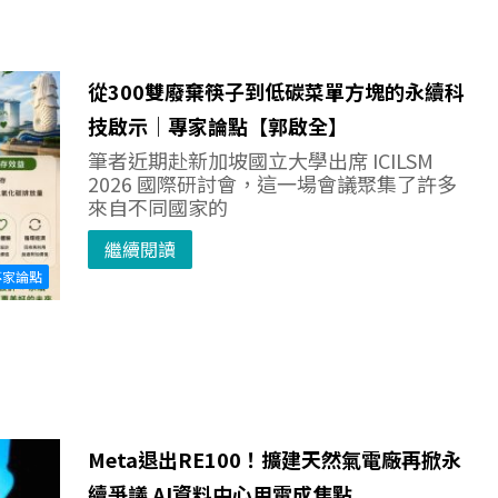
從300雙廢棄筷子到低碳菜單方塊的永續科
技啟示｜專家論點【郭啟全】
筆者近期赴新加坡國立大學出席 ICILSM
2026 國際研討會，這一場會議聚集了許多
來自不同國家的
繼續閱讀
專家論點
Meta退出RE100！擴建天然氣電廠再掀永
續爭議 AI資料中心用電成焦點