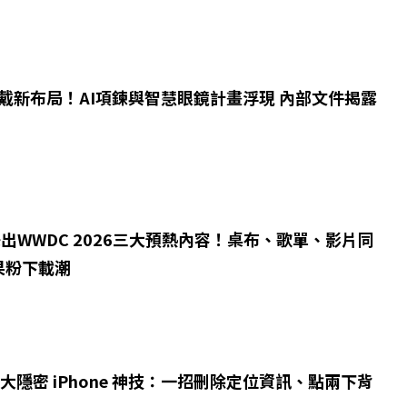
I穿戴新布局！AI項鍊與智慧眼鏡計畫浮現 內部文件揭露
襲釋出WWDC 2026三大預熱內容！桌布、歌單、影片同
果粉下載潮
0 大隱密 iPhone 神技：一招刪除定位資訊、點兩下背