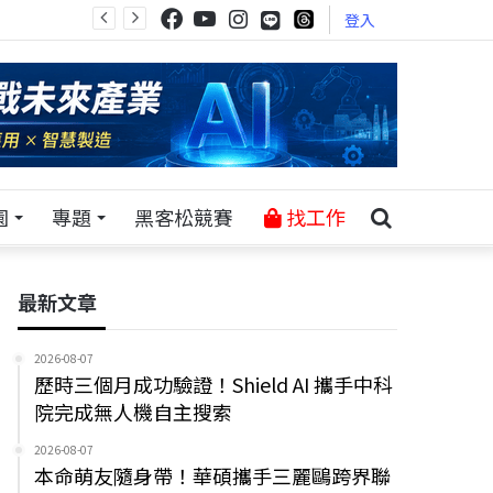
登入
園
專題
黑客松競賽
找工作
最新文章
2026-08-07
歷時三個月成功驗證！Shield AI 攜手中科
院完成無人機自主搜索
2026-08-07
本命萌友隨身帶！華碩攜手三麗鷗跨界聯