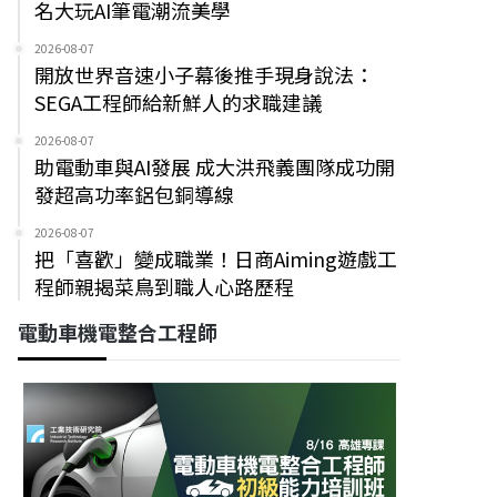
名大玩AI筆電潮流美學
2026-08-07
開放世界音速小子幕後推手現身說法：
SEGA工程師給新鮮人的求職建議
2026-08-07
助電動車與AI發展 成大洪飛義團隊成功開
發超高功率鋁包銅導線
2026-08-07
把「喜歡」變成職業！日商Aiming遊戲工
程師親揭菜鳥到職人心路歷程
電動車機電整合工程師