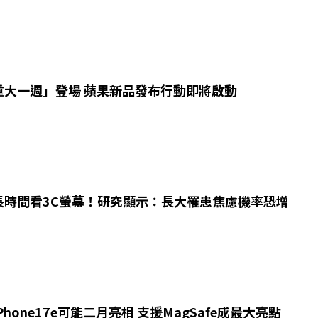
重大一週」登場 蘋果新品發布行動即將啟動
長時間看3C螢幕！研究顯示：長大罹患焦慮機率恐增
hone17e可能二月亮相 支援MagSafe成最大亮點