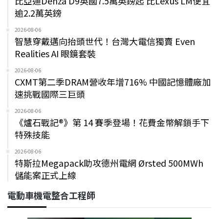
比亞迪Denza D9英國7.5萬英鎊起 比Lexus LM便宜
逾2.2萬英鎊
2026-08-06
智慧穿戴邁向抬頭世代！台灣大電信獨賣 Even
Realities AI 眼鏡套裝
2026-08-06
CXMT第二季DRAM營收年增716% 中國記憶體廠加
速挑戰國際三巨頭
2026-08-06
《爐石戰記®》第 14 賽季登場！花費金幣解鎖手下
特殊技能
2026-08-06
特斯拉Megapack助攻德州電網 Ørsted 500MWh
儲能案正式上線
電動車機電整合工程師