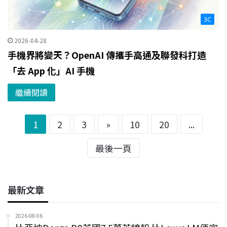
3C
2026-04-28
手機界將變天？OpenAI 傳攜手高通及聯發科打造
「去 App 化」AI 手機
繼續閱讀
1
2
3
»
10
20
...
最後一頁
最新文章
2026-08-06