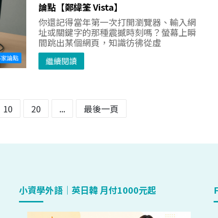
論點【鄭緯筌 Vista】
你還記得當年第一次打開瀏覽器、輸入網
址或關鍵字的那種震撼時刻嗎？螢幕上瞬
間跳出某個網頁，知識彷彿從虛
專家論點
繼續閱讀
10
20
...
最後一頁
小資學外語｜英日韓 月付1000元起