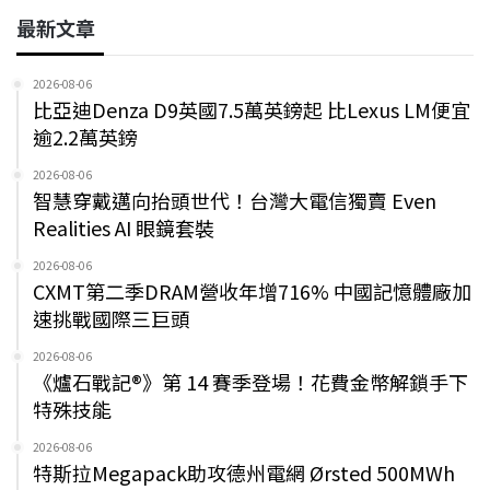
最新文章
2026-08-06
比亞迪Denza D9英國7.5萬英鎊起 比Lexus LM便宜
逾2.2萬英鎊
2026-08-06
智慧穿戴邁向抬頭世代！台灣大電信獨賣 Even
Realities AI 眼鏡套裝
2026-08-06
CXMT第二季DRAM營收年增716% 中國記憶體廠加
速挑戰國際三巨頭
2026-08-06
《爐石戰記®》第 14 賽季登場！花費金幣解鎖手下
特殊技能
2026-08-06
特斯拉Megapack助攻德州電網 Ørsted 500MWh