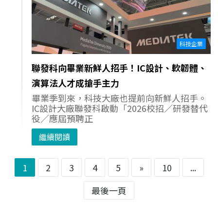
科技企業
聯發科向畢業新鮮人招手！IC設計、軟韌體、
演算法人才成搶手主力
畢業季到來，科技大廠也提前向新鮮人招手。
IC設計大廠聯發科啟動「2026校招／研發替代
役／應屆預聘正
繼續閱讀
1
2
3
4
5
»
10
...
最後一頁