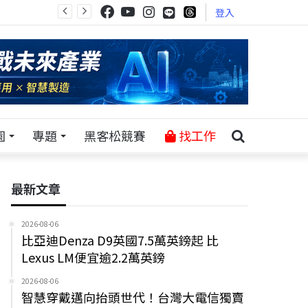
登入
園
專題
黑客松競賽
找工作
最新文章
2026-08-06
比亞迪Denza D9英國7.5萬英鎊起 比
Lexus LM便宜逾2.2萬英鎊
2026-08-06
智慧穿戴邁向抬頭世代！台灣大電信獨賣