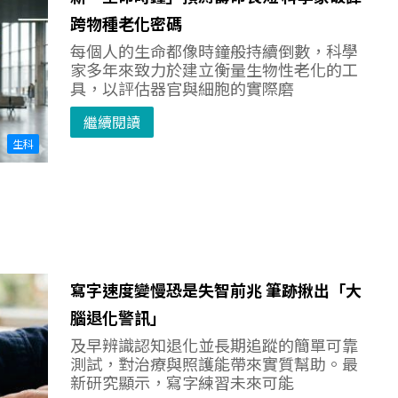
跨物種老化密碼
每個人的生命都像時鐘般持續倒數，科學
家多年來致力於建立衡量生物性老化的工
具，以評估器官與細胞的實際磨
繼續閱讀
生科
寫字速度變慢恐是失智前兆 筆跡揪出「大
腦退化警訊」
及早辨識認知退化並長期追蹤的簡單可靠
測試，對治療與照護能帶來實質幫助。最
新研究顯示，寫字練習未來可能