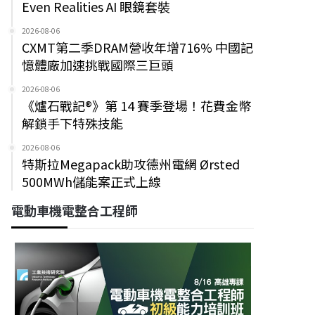
Even Realities AI 眼鏡套裝
2026-08-06
CXMT第二季DRAM營收年增716% 中國記
憶體廠加速挑戰國際三巨頭
2026-08-06
《爐石戰記®》第 14 賽季登場！花費金幣
解鎖手下特殊技能
2026-08-06
特斯拉Megapack助攻德州電網 Ørsted
500MWh儲能案正式上線
電動車機電整合工程師