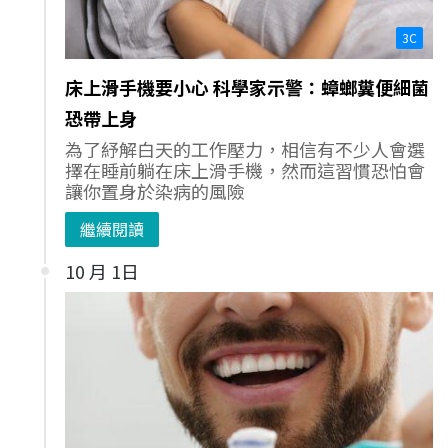
3C
床上滑手機要小心 科學家示警：蟑螂糞便細菌
恐帶上身
為了紓解白天的工作壓力，相信有不少人會選
擇在睡前躺在床上滑手機，然而這習慣恐怕會
讓你置身於染病的風險
繼續閱讀
10 月 1日