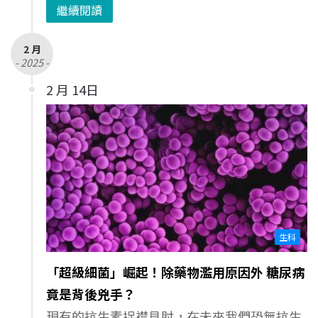
繼續閱讀
2 月
- 2025 -
2 月 14日
生科
「超級細菌」崛起！除藥物濫用原因外 糖尿病
竟是背後兇手？
現有的抗生素捉襟見肘，在未來我們恐無抗生