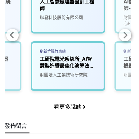
深系統
人工智慧處理器設計工程
AI智
師
師-U2
聯發科技股份有限公司
財團法
心PMC
新竹縣竹東鎮
新竹縣
機器
工研院電光系統所_AI智
工研院
4)
慧製造暨最佳化演算法工
機器人
程師(R300)
院
財團法人工業技術研究院
財團法
看更多職缺
發佈留言