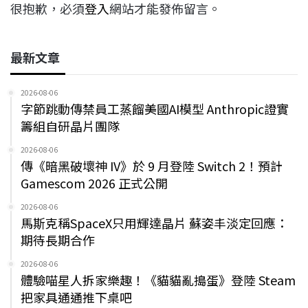
很抱歉，必須
登入
網站才能發佈留言。
最新文章
2026-08-06
字節跳動傳禁員工蒸餾美國AI模型 Anthropic證實
籌組自研晶片團隊
2026-08-06
傳《暗黑破壞神 IV》於 9 月登陸 Switch 2！預計
Gamescom 2026 正式公開
2026-08-06
馬斯克稱SpaceX只用輝達晶片 蘇姿丰淡定回應：
期待長期合作
2026-08-06
體驗喵星人拆家樂趣！《貓貓亂搗蛋》登陸 Steam
把家具通通推下桌吧