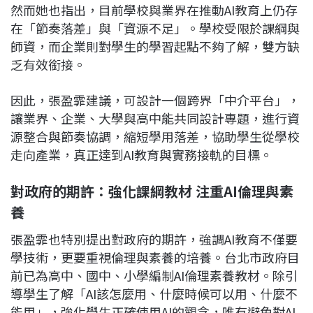
然而她也指出，目前學校與業界在推動AI教育上仍存
在「節奏落差」與「資源不足」。學校受限於課綱與
師資，而企業則對學生的學習起點不夠了解，雙方缺
乏有效銜接。
因此，張盈霏建議，可設計一個跨界「中介平台」，
讓業界、企業、大學與高中能共同設計專題，進行資
源整合與節奏協調，縮短學用落差，協助學生從學校
走向產業，真正達到AI教育與實務接軌的目標。
對政府的期許：強化課綱教材
注重AI
倫理與素
養
張盈霏也特別提出對政府的期許，強調AI教育不僅要
學技術，更要重視倫理與素養的培養。台北市政府目
前已為高中、國中、小學編制AI倫理素養教材。除引
導學生了解「AI該怎麼用、什麼時候可以用、什麼不
能用」，強化學生正確使用AI的觀念，唯有避免對AI