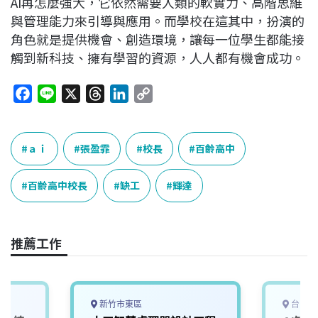
AI再怎麼強大，它依然需要人類的軟實力、高階思維
與管理能力來引導與應用。而學校在這其中，扮演的
角色就是提供機會、創造環境，讓每一位學生都能接
觸到新科技、擁有學習的資源，人人都有機會成功。
F
L
X
T
L
C
a
i
h
i
o
c
n
r
n
p
e
e
e
k
y
ａｉ
張盈霏
校長
百齡高中
b
a
e
L
o
d
d
i
百齡高中校長
缺工
輝達
o
s
I
n
k
n
k
推薦工作
新竹市東區
台中市