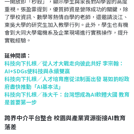
一開放即「秒殺」，顯示學生與家長對AI學習的高度
重視。張盈霏提到，優質師資是營隊成功的關鍵，除
了學校資訊、數學等熱情自學的老師，還邀請淡江、
東吳大學的研究生加入教學行列。此外，學生也有機
會到大同大學電機系及企業現場進行實務操作，提升
實戰經驗。
延伸閱讀：
科技向下扎根／從人才大戰走向彼此共好 李宗翰：
AI+SDGs使科技與永續雙贏
科技向下扎根／人才培育應從法制面出發 葛如鈞盼政
府盡快推動「AI基本法」
科技向下扎根／孫大千：台灣想成為AI軟體大國 教育
是首要第一步
跨界中介平台整合 校園與產業資源銜接AI教育
落差