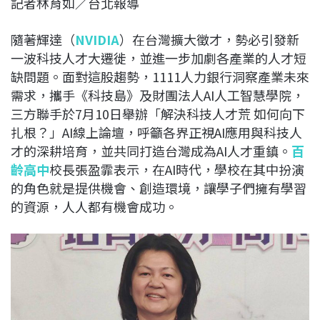
記者林育如／台北報導
c
n
r
n
p
e
e
e
k
y
隨著輝達（
NVIDIA
）在台灣擴大徵才，勢必引發新
b
a
e
L
一波科技人才大遷徙，並進一步加劇各產業的人才短
o
d
d
i
缺問題。面對這股趨勢，1111人力銀行洞察產業未來
o
s
I
n
需求，攜手《科技島》及財團法人AI人工智慧學院，
k
n
k
三方聯手於7月10日舉辦「解決科技人才荒 如何向下
扎根？」AI線上論壇，呼籲各界正視AI應用與科技人
才的深耕培育，並共同打造台灣成為AI人才重鎮。
百
齡高中
校長張盈霏表示，在AI時代，學校在其中扮演
的角色就是提供機會、創造環境，讓學子們擁有學習
的資源，人人都有機會成功。