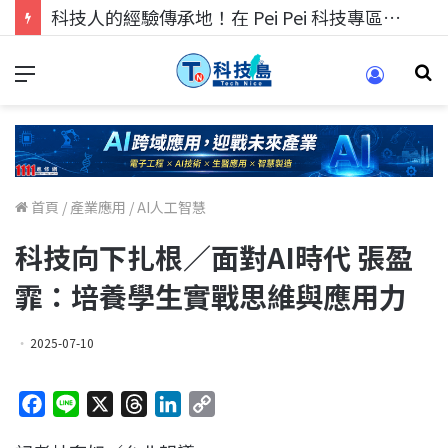
科技人找工作，就到TECH+ 科技專區!
首頁
/
產業應用
/
AI人工智慧
科技向下扎根／面對AI時代 張盈
霏：培養學生實戰思維與應用力
2025-07-10
F
L
X
T
L
C
a
i
h
i
o