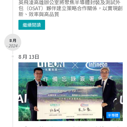
英飛凌高雄辦公室將聚焦半導體封裝及測試外
包（OSAT）夥伴建立策略合作關係，以實現創
新、效率與高品質
繼續閱讀
8 月
- 2024 -
8 月 13日
半導體