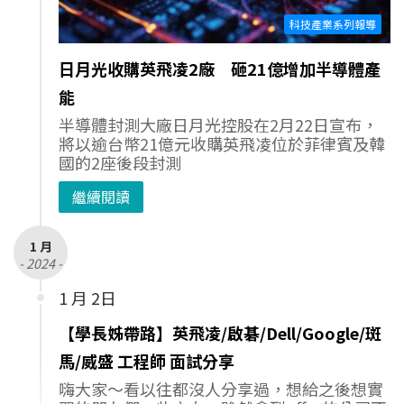
科技產業系列報導
日月光收購英飛凌2廠 砸21億增加半導體產
能
半導體封測大廠日月光控股在2月22日宣布，
將以逾台幣21億元收購英飛凌位於菲律賓及韓
國的2座後段封測
繼續閱讀
1 月
- 2024 -
1 月 2日
【學長姊帶路】英飛凌/啟碁/Dell/Google/斑
馬/威盛 工程師 面試分享
嗨大家～看以往都沒人分享過，想給之後想實