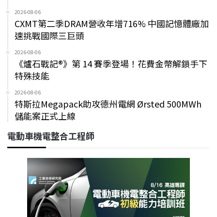
2026-08-06
CXMT第二季DRAM營收年增716% 中國記憶體廠加
速挑戰國際三巨頭
2026-08-06
《爐石戰記®》第 14 賽季登場！花費金幣解鎖手下
特殊技能
2026-08-06
特斯拉Megapack助攻德州電網 Ørsted 500MWh
儲能案正式上線
電動車機電整合工程師