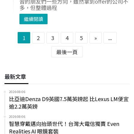
習的朋友們一些方向，雖然拿到offer的公司不
多，但整體過程
繼續閱讀
1
2
3
4
5
»
...
最後一頁
最新文章
2026-08-06
比亞迪Denza D9英國7.5萬英鎊起 比Lexus LM便宜
逾2.2萬英鎊
2026-08-06
智慧穿戴邁向抬頭世代！台灣大電信獨賣 Even
Realities AI 眼鏡套裝