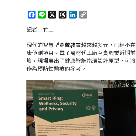
F
L
X
T
L
C
a
i
h
i
o
記者／竹二
c
n
r
n
p
e
e
e
k
y
現代的智慧型
穿戴裝置
越來越多元，已經不在
b
a
e
L
康偵測項目。電子醫材代工廠互貴興業近期前往美國
o
d
d
i
壇，現場展出了健康智能指環設計原型，可將
o
s
I
n
作為預防性醫療的參考。
k
n
k