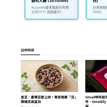
器材大廠 (3010066)
材)
Accurate愛客獵股份有限
台灣檢驗
公司(1111 高階獵才)
(SGS)
延伸閱讀
黑豆、鷹嘴豆都上榜！專家推薦「豆」
Gmail明年
陣補足高蛋白
件、Gmailif
場