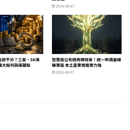
2026-08-07
金卻不分？三星、SK海
智慧局公布綠商標榜單！統一申請量蟬
擴大股利與庫藏股
聯寶座 本土產業覺醒實力強
2026-08-07