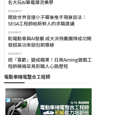
名大玩AI筆電潮流美學
2026-08-07
開放世界音速小子幕後推手現身說法：
SEGA工程師給新鮮人的求職建議
2026-08-07
助電動車與AI發展 成大洪飛義團隊成功開
發超高功率鋁包銅導線
2026-08-07
把「喜歡」變成職業！日商Aiming遊戲工
程師親揭菜鳥到職人心路歷程
電動車機電整合工程師