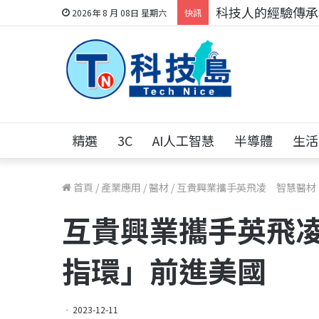
科技人的經驗傳承地
2026年 8 月 08日 星期六
快訊
精選
3C
AI人工智慧
半導體
生活
首頁
/
產業應用
/
醫材
/
互貴興業攜手英飛凌 智慧醫材
互貴興業攜手英飛
指環」前進美國
2023-12-11