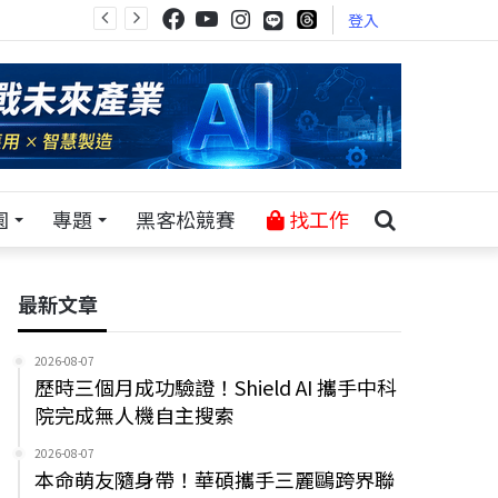
登入
園
專題
黑客松競賽
找工作
最新文章
2026-08-07
歷時三個月成功驗證！Shield AI 攜手中科
院完成無人機自主搜索
2026-08-07
本命萌友隨身帶！華碩攜手三麗鷗跨界聯