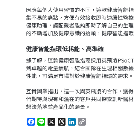
因應每個人使用習慣的不同，這款健康智能指
集不易的痛點，方便有效接收即時連續性監控
健康助理，讓配戴者能夠即時了解自己的生理
的不斷增加及健康意識的抬頭，健康智能指環
健康智能指環低耗能、高準確
據了解，這款健康智能指環採用英飛凌PSoC
到卓越的電量續航，結合團隊在生理相關數據
性能，可滿足市場對於健康智能指環的需求。
互貴興業指出，這一次與英飛凌的合作，獲得
們期待與現有和潛在的客戶共同探索創新醫材
想法落地並產品化的願景。
F
L
X
T
L
C
a
i
h
i
o