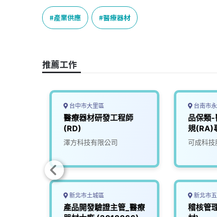
c
n
r
n
p
e
e
e
k
y
產業供應
醫療器材
b
a
e
L
o
d
d
i
o
s
I
n
推薦工作
k
n
k
台中市大里區
台南市永
_醫療
醫療器材研發工程師
品保類
85)
(RD)
規(RA
份有限
澤方科技有限公司
可成科技
新北市土城區
新北市五
RA)
產品開發驗證主管_醫療
稽核管理