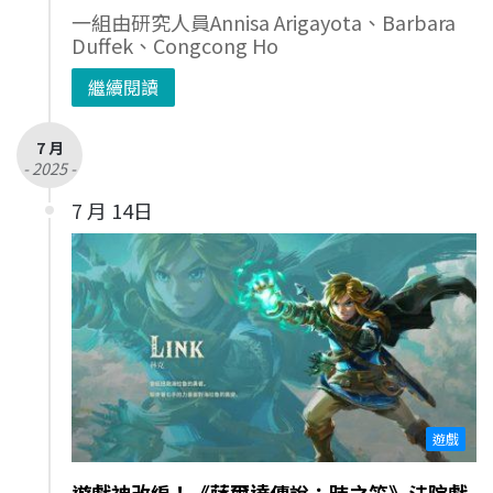
一組由研究人員Annisa Arigayota、Barbara
Duffek、Congcong Ho
繼續閱讀
7 月
- 2025 -
7 月 14日
遊戲
遊戲神改編！《薩爾達傳說：時之笛》法院戲