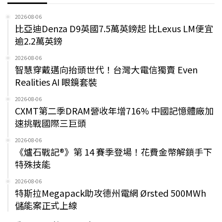
2026-08-06
比亞迪Denza D9英國7.5萬英鎊起 比Lexus LM便宜
逾2.2萬英鎊
2026-08-06
智慧穿戴邁向抬頭世代！台灣大電信獨賣 Even
Realities AI 眼鏡套裝
2026-08-06
CXMT第二季DRAM營收年增716% 中國記憶體廠加
速挑戰國際三巨頭
2026-08-06
《爐石戰記®》第 14 賽季登場！花費金幣解鎖手下
特殊技能
2026-08-06
特斯拉Megapack助攻德州電網 Ørsted 500MWh
儲能案正式上線