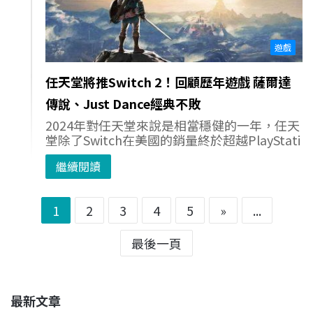
遊戲
任天堂將推Switch 2！回顧歷年遊戲 薩爾達
傳說、Just Dance經典不敗
2024年對任天堂來說是相當穩健的一年，任天
堂除了Switch在美國的銷量終於超越PlayStati
繼續閱讀
1
2
3
4
5
»
...
最後一頁
最新文章