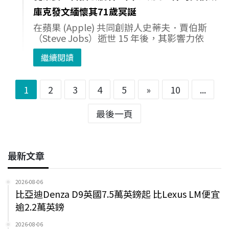
庫克發文緬懷其71歲冥誕
在蘋果 (Apple) 共同創辦人史蒂夫．賈伯斯
（Steve Jobs）逝世 15 年後，其影響力依
繼續閱讀
1
2
3
4
5
»
10
...
最後一頁
最新文章
2026-08-06
比亞迪Denza D9英國7.5萬英鎊起 比Lexus LM便宜
逾2.2萬英鎊
2026-08-06