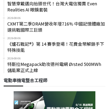
智慧穿戴邁向抬頭世代！台灣大電信獨賣 Even
Realities AI 眼鏡套裝
2026-08-06
CXMT第二季DRAM營收年增716% 中國記憶體廠加
速挑戰國際三巨頭
2026-08-06
《爐石戰記®》第 14 賽季登場！花費金幣解鎖手下
特殊技能
2026-08-06
特斯拉Megapack助攻德州電網 Ørsted 500MWh
儲能案正式上線
電動車機電整合工程師