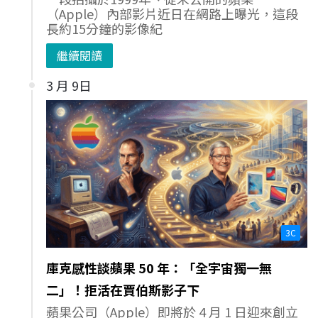
（Apple）內部影片近日在網路上曝光，這段
長約15分鐘的影像紀
繼續閱讀
3 月 9日
3C
庫克感性談蘋果 50 年：「全宇宙獨一無
二」！拒活在賈伯斯影子下
蘋果公司（Apple）即將於 4 月 1 日迎來創立