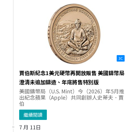
3C
賈伯斯紀念1美元硬幣再開放販售 美國鑄幣局
澄清未追加鑄造、年底將售特別版
美國鑄幣局（U.S. Mint）今（2026）年5月推
出紀念蘋果（Apple）共同創辦人史蒂夫．賈
伯
繼續閱讀
7 月 11日