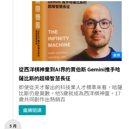
書摘
從西洋棋神童到AI界的賈伯斯 Gemini推手哈
薩比斯的超級智慧長征
即便從天才輩出的科技業人才標準來看，哈薩
比斯仍是異數。他5歲就成為西洋棋神童，17
歲共同創作出熱銷百
繼續閱讀
5 月