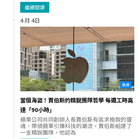
繼續閱讀
4 月 4日
書摘
當個海盜！賈伯斯的精銳團隊哲學 每週工時高
達「90小時」
蘋果公司共同創辦人長賈伯斯有追求極致的靈
魂，帶領蘋果引爆科技的潮流。賈伯斯組建了
一支精銳團隊，他認為