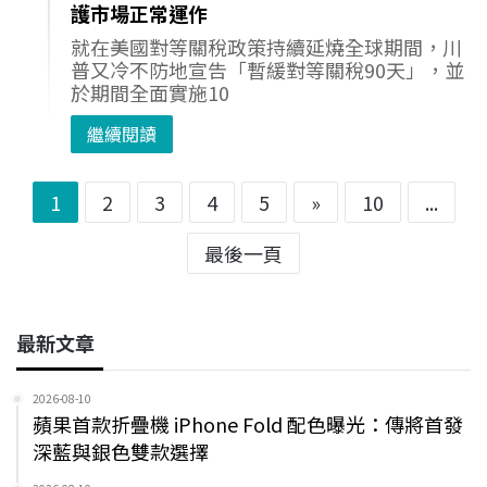
護市場正常運作
就在美國對等關稅政策持續延燒全球期間，川
普又冷不防地宣告「暫緩對等關稅90天」，並
於期間全面實施10
繼續閱讀
1
2
3
4
5
»
10
...
最後一頁
最新文章
2026-08-10
蘋果首款折疊機 iPhone Fold 配色曝光：傳將首發
深藍與銀色雙款選擇