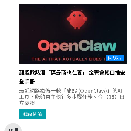
科技政府
龍蝦掀熱潮「連券商也在養」 金管會鬆口推安
全手冊
最近網路瘋傳一款「龍蝦 (OpenClaw)」的AI
工具，能夠自主執行多步驟任務。今（18）日
立委賴
繼續閱讀
10 月