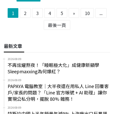
1
2
3
4
5
»
10
...
最後一頁
最新文章
2026-08-09
不再炫耀熬夜！「睡眠極大化」成健康新顯學
Sleepmaxxing為何爆紅？
2026-08-09
PAPAYA 電腦教室｜大半夜還在用私人 Line 回覆客
戶/家長的問題？「Line 官方帳號 + AI 助理」讓你
實現公私分明，擺脫 80% 雜務！
2026-08-09
特斯拉中國上半年銷量年減9% 上海廠出口反暴增