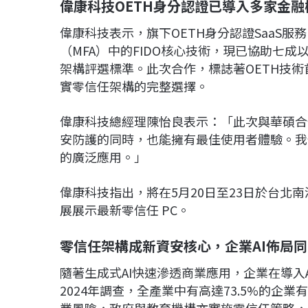
偉康科技OETH身分認證已導入多家金融
偉康科技表示，旗下OETH身分認證SaaS服
（MFA）中的FIDO核心技術，現已協助七
架構評選標準。此次合作，標誌著OETH技
實零信任架構的完整選擇。
偉康科技總經理陳怡良表示：「此次與華碩合作
安防護的同時，也能擁有最佳使用者體驗。我
的廣泛應用。」
偉康科技指出，將在5月20日至23日於台北南港
展展示最新零信任 PC。
零信任架構成新資安核心，企業AI佈局
隨著生成式AI快速滲透商業應用，企業在導入AI的
2024年調查，全產業中有高達73.5%的企
業風險，政府與教育機構亦實施零信任策略，