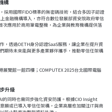
機構
務，採用國際FIDO標準的無密碼技術，結合多因子認證
成以上金融機構導入，亦符合數位發展部資安院政府零信
術首次應用於商用筆電整機，為企業與教育機構提供落
，透過OETH身分認證SaaS服務，讓企業在提升資
們期待未來能與更多產業夥伴攜手，推動零信任架構
展覽館一館四樓；COMPUTEX 2025台北國際電腦
同步升級
同時也需同步強化資安防護。根據CIO Insight
業有意願或已導入零信任架構，企業高層愈加關注IT與商
以防止駭客攻擊與資料外洩。