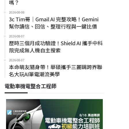
嗎？
2026-08-08
3c Tim哥｜Gmail AI 完整攻略！Gemini
幫你讀信、回信、整理行程與一鍵比價
2026-08-07
歷時三個月成功驗證！Shield AI 攜手中科
院完成無人機自主搜索
2026-08-07
本命萌友隨身帶！華碩攜手三麗鷗跨界聯
名大玩AI筆電潮流美學
電動車機電整合工程師