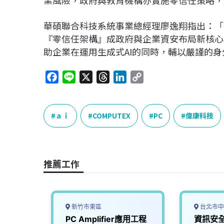
華碩聯合科技系統事業總經理廖逸翔指出：「
『零信任架構』成政府與企業資安布局新核心
助企業在運用生成式AI的同時，輔以嚴謹的
F
L
X
T
L
C
a
i
h
i
o
c
n
r
n
p
e
e
e
k
y
ａｉ
COMPUTEX
PC
偉康科技
b
a
e
L
o
d
d
i
o
s
I
n
推薦工作
k
n
k
新竹市東區
台北市中
技術經
PC Amplifier應用工程
資訊安