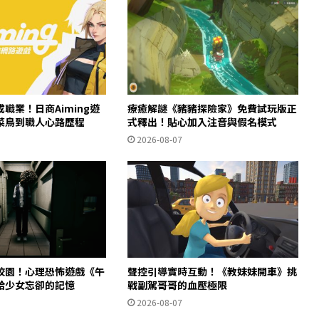
職業！日商Aiming遊
療癒解謎《豬豬探險家》免費試玩版正
菜鳥到職人心路歷程
式釋出！貼心加入注音與假名模式
2026-08-07
校園！心理恐怖遊戲《午
聲控引導實時互動！《教妹妹開車》挑
拾少女忘卻的記憶
戰副駕哥哥的血壓極限
2026-08-07