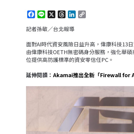
F
L
X
T
L
C
a
i
h
i
o
記者孫敬／台北報導
c
n
r
n
p
e
e
e
k
y
面對AI時代資安風險日益升高，偉康科技13
b
a
e
L
由偉康科技OETH無密碼身分服務，強化華
o
d
d
i
位提供高防護標準的資安零信任PC。
o
s
I
n
k
n
k
延伸閱讀：
Akamai推出全新「Firewall 