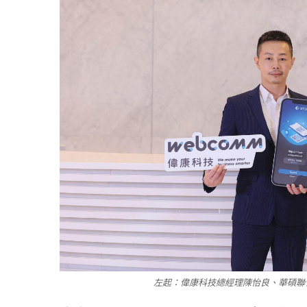
左起：偉康科技總經理陳怡良、華碩聯