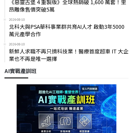
《惡靈古堡 4 重製版》全球熱銷破 1,600 萬套！里
昂雕像售價突破5萬
2026-08-10
北科大與PSA華科事業群共育AI人才 啟動3年5000
萬元產學合作
2026-08-10
新鮮人求職不再只擠科技業！醫療首度超車 IT 大企
業也不再是唯一選擇
AI實戰產訓班