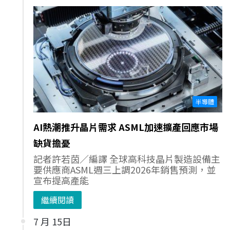
半導體
AI熱潮推升晶片需求 ASML加速擴產回應市場
缺貨擔憂
記者許若茵／編譯 全球高科技晶片製造設備主
要供應商ASML週三上調2026年銷售預測，並
宣布提高產能
繼續閱讀
7 月 15日