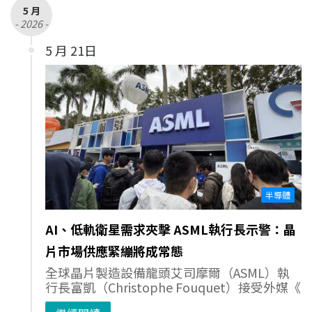
5 月
- 2026 -
5 月 21日
半導體
AI、低軌衛星需求夾擊 ASML執行長示警：晶
片市場供應緊繃將成常態
全球晶片製造設備龍頭艾司摩爾（ASML）執
行長富凱（Christophe Fouquet）接受外媒《