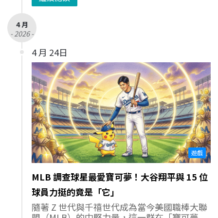
4 月
- 2026 -
4 月 24日
遊戲
MLB 調查球星最愛寶可夢！大谷翔平與 15 位
球員力挺的竟是「它」
隨著 Z 世代與千禧世代成為當今美國職棒大聯
盟（MLB）的中堅力量，這一群在「寶可夢