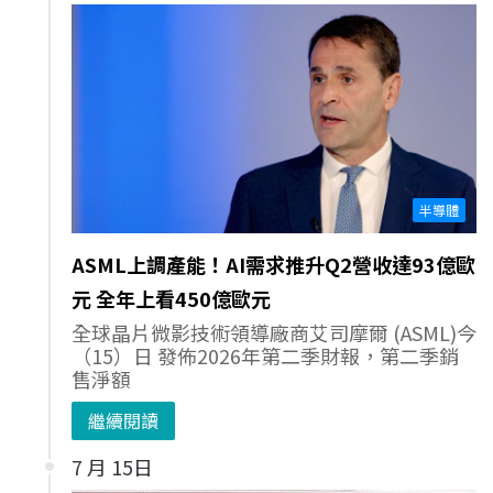
半導體
ASML上調產能！AI需求推升Q2營收達93億歐
元 全年上看450億歐元
全球晶片微影技術領導廠商艾司摩爾 (ASML)今
（15）日 發佈2026年第二季財報，第二季銷
售淨額
繼續閱讀
7 月 15日