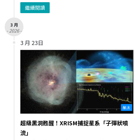
繼續閱讀
3 月
- 2026 -
3 月 23日
航太
超級黑洞甦醒！XRISM捕捉星系「子彈狀噴
流」