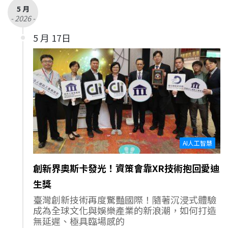
5 月
- 2026 -
5 月 17日
AI人工智慧
創新界奧斯卡發光！資策會靠XR技術抱回愛迪
生獎
臺灣創新技術再度驚豔國際！隨著沉浸式體驗
成為全球文化與娛樂產業的新浪潮，如何打造
無延遲、極具臨場感的