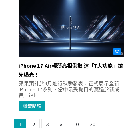
3C
iPhone 17 Air輕薄亮相倒數 這「7大功能」搶
先曝光！
蘋果預計於9月進行秋季發表，正式展示全新
iPhone 17系列，當中最受矚目的莫過於新成
員「iPho
繼續閱讀
1
2
3
»
10
20
...