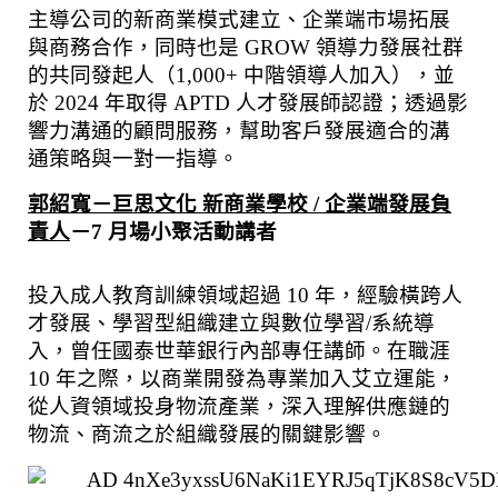
主導公司的新商業模式建立、企業端市場拓展
與商務合作，同時也是 GROW 領導力發展社群
的共同發起人（1,000+ 中階領導人加入），並
於 2024 年取得 APTD 人才發展師認證；透過影
響力溝通的顧問服務，幫助客戶發展適合的溝
通策略與一對一指導。
郭紹寬－巨思文化 新商業學校 / 企業端發展負
責人
－7 月場小聚活動講者
投⼊成⼈教育訓練領域超過 10 年，經驗橫跨⼈
才發展、學習型組織建⽴與數位學習/系統導
⼊，曾任國泰世華銀⾏內部專任講師。在職涯 
10 年之際，以商業開發為專業加⼊艾⽴運能，
從⼈資領域投⾝物流產業，深⼊理解供應鏈的
物流、商流之於組織發展的關鍵影響。