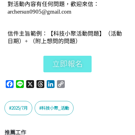
對活動內容有任何問題，歡迎來信：
archersun0905@gmail.com
信件主旨範例：【科技小聚活動問題】（活動
日期）+ （附上想問的問題）
立即報名
F
L
X
T
L
C
a
i
h
i
o
c
n
r
n
p
e
e
e
k
y
2025/7月
科技小聚_活動
b
a
e
L
o
d
d
i
o
s
I
n
推薦工作