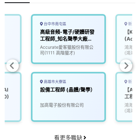
k
n
k
台中市南屯區
新北市
高級音頻-電子/硬體研發
【KPD
工程師_知名聲學大廠
(Acou
(3007662)
Modul
Accurate愛客獵股份有限公
鴻海精
Modul
司(1111 高階獵才)
(鴻海)
Modul
高雄市大寮區
新北市
AI
設備工程師 (晶體/聲學）
【AI 
00)
工程師
院
加高電子股份有限公司
鴻海精
(鴻海)
看更多職缺