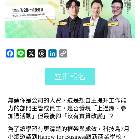
F
L
X
T
L
C
a
i
h
i
o
c
n
r
n
p
立即報名
e
e
e
k
y
b
a
e
L
o
d
d
i
無論你是公司的人資，還是想自主提升工作能
o
s
I
n
力的部門主管或員工，是否發現「上過課、參
k
n
k
加過活動」但最後卻「沒有實質改變」？
為了讓學習有更清楚的框架與成效，科技島7月
小聚邀請到Hahow for Business跟新商業學校，