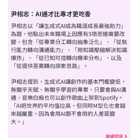
尹相志：AI通才比專才更吃香
尹相志以「讓生成式AI成為職涯成長最強助力」
為題，他點出未來職場上因應有5項思維需要改
變，包含「從專業分工轉向抽象泛化」、「從執
行能力轉向溝通能力」、「用知識壓縮解決知識
爆炸」、「從已知可控轉向機率分布」，以及
「從提供答案轉向探索思路」。
尹相志提到，生成式AI讓創作的基本門檻變低，
無關乎天賦、無關乎學習的專業，只要會與AI溝
通，音樂白痴也可以創作歌曲上架到Spotify。
「AI把世界的平均值拉高，但同時M型化也會越
來越嚴重，因為會用AI跟不會用的人差距變
大。」
繼續閱讀