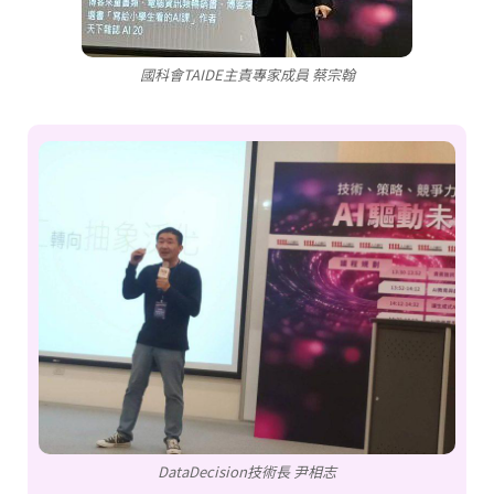
國科會TAIDE主責專家成員 蔡宗翰
DataDecision技術長 尹相志