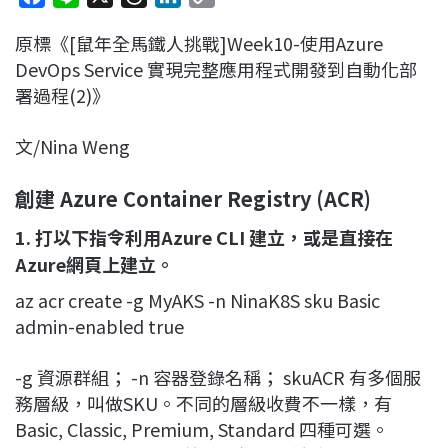
a
i
h
i
o
原標《[鼠年全馬鐵人挑戰]Week10-使用Azure
c
n
r
n
p
DevOps Service 實現完整應用程式開發到自動化部
e
e
e
k
y
署過程(2)》
b
a
e
L
o
d
d
i
文/Nina Weng
o
s
I
n
k
n
k
創建 Azure Container Registry (ACR)
1. 打以下指令利用Azure CLI 建立，或是直接在
Azure網頁上建立。
az acr create -g MyAKS -n NinaK8S sku Basic
admin-enabled true
-g 資源群組； -n 容器登錄名稱； skuACR 有多個服
務層級，叫做SKU。不同的層級收費不一樣，有
Basic, Classic, Premium, Standard 四種可選。