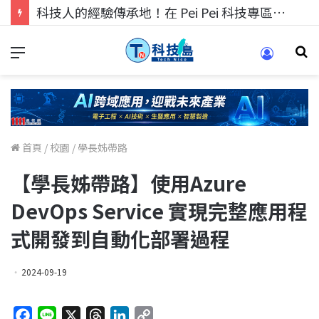
科技人找工作，就到TECH+ 科技專區!
首頁
/
校園
/
學長姊帶路
【學長姊帶路】使用Azure
DevOps Service 實現完整應用程
式開發到自動化部署過程
2024-09-19
F
L
X
T
L
C