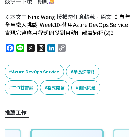
鼓掌一下哦，謝謝
※本文由
Nina Weng
授權勿任意轉載，原文
《[鼠年
全馬鐵人挑戰]Week10-使用Azure DevOps Service
實現完整應用程式開發到自動化部署過程(2)》
F
L
X
T
L
C
a
i
h
i
o
c
n
r
n
p
e
e
e
k
y
Azure DevOps Service
學長姊帶路
b
a
e
L
o
d
d
i
工作甘苦談
程式開發
面試問題
o
s
I
n
k
n
k
推薦工作