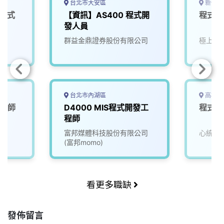
台北市大安區
新竹縣
/程式
【資訊】AS400 程式開
程式開
發人員
群益金鼎證券股份有限公司
極上教
台北市內湖區
高雄市
工程師
D4000 MIS程式開發工
程式開
程師
富邦媒體科技股份有限公司
心統科
(富邦momo)
看更多職缺
發佈留言