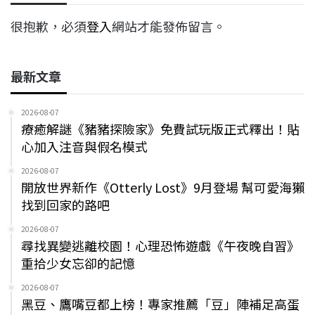
很抱歉，必須
登入
網站才能發佈留言。
最新文章
2026-08-07
療癒解謎《豬豬探險家》免費試玩版正式釋出！貼
心加入注音與假名模式
2026-08-07
開放世界新作《Otterly Lost》9月登場 幫可愛海獺
找到回家的路吧
2026-08-07
尋找異變逃離校園！心理恐怖遊戲《午夜晚自習》
重拾少女忘卻的記憶
2026-08-07
黑豆、鷹嘴豆都上榜！專家推薦「豆」陣補足高蛋