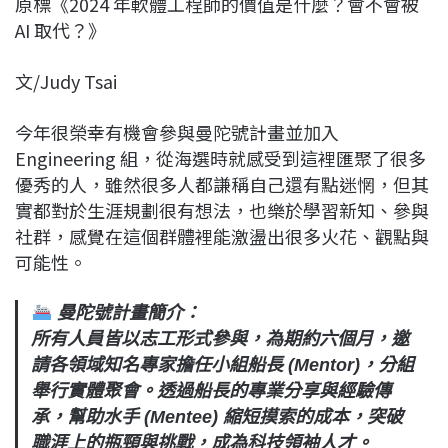
原標《2024 年軟體工程師的價值是什麼？會不會被
c
n
r
n
p
AI 取代？》
e
e
e
k
y
b
a
e
L
文/Judy Tsai
o
d
d
i
o
s
I
n
今年很榮幸有機會參與曼陀號計畫並加入
k
n
k
Engineering 組，從海選時就感受到這裡匯聚了很多
優秀的人，雖然很多人都謙稱自己還有點迷惘，但其
實都對於生涯規劃很有想法，也樂於學習新知、參與
社群，感覺在這個群體裡能激盪出很多火花、觀點與
可能性。
曼陀號計畫簡介：
所有人員皆以志工形式參與，為期約六個月，邀
請各領域知名專家擔任小組船長 (Mentor)，分組
舉行實體聚會。透過船長的專業分享與經驗傳
承，幫助水手 (Mentee) 縮短摸索的成本，突破
職涯上的瓶頸與挑戰，成為科技領袖人才。