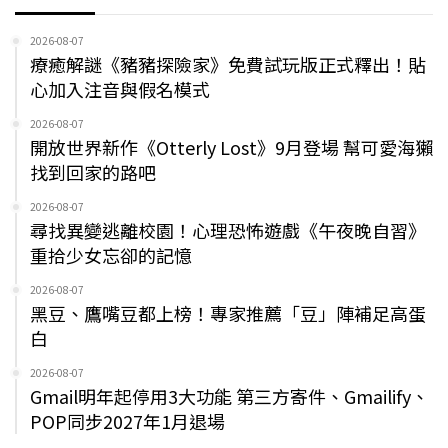
2026-08-07
療癒解謎《豬豬探險家》免費試玩版正式釋出！貼
心加入注音與假名模式
2026-08-07
開放世界新作《Otterly Lost》9月登場 幫可愛海獺
找到回家的路吧
2026-08-07
尋找異變逃離校園！心理恐怖遊戲《午夜晚自習》
重拾少女忘卻的記憶
2026-08-07
黑豆、鷹嘴豆都上榜！專家推薦「豆」陣補足高蛋
白
2026-08-07
Gmail明年起停用3大功能 第三方寄件、Gmailify、
POP同步2027年1月退場