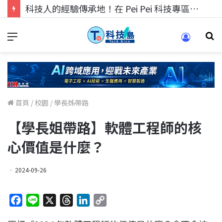
科技人找工作，就到TECH+ 科技專區!
首頁
/
校園
/
學長姊帶路
【學長姐帶路】軟體工程師的核
心價值是什麼？
2024-09-26
F
L
X
T
L
C
a
i
h
i
o