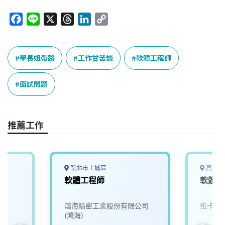
F
L
X
T
L
C
a
i
h
i
o
c
n
r
n
p
e
e
e
k
y
學長姐帶路
工作甘苦談
軟體工程師
b
a
e
L
o
d
d
i
面試問題
o
s
I
n
k
n
k
推薦工作
新北市土城區
高雄市
軟體工程師
軟體工
鴻海精密工業股份有限公司
班卡拉
(鴻海)