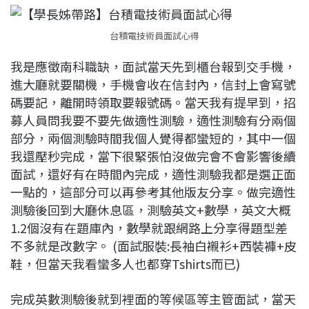
台積電技術員面試心得
我是應徵南科職缺，面試當天先到櫃台報到交手機，
進大廳就要關機，手機會收在信封內，信封上會寫號
碼要記，離開時領取要報號碼。當天我有提早到，招
募人員問我要不要先做適性測驗，適性測驗有分兩個
部分，兩個測驗時間我個人覺得都蠻短的，其中一個
我還壓秒完成，當下很緊張怕沒做完會不會影響後續
面試，還好有在時間內完成，適性測驗我都是選正面
一點的，這部分可以再參考其他版友分享。做完適性
測驗後回到大廳休息區，測驗英文+數學，英文大概
1.2個沒有在題庫內，數學就跟網路上分享得題型差
不多就是改數字。 (面試服裝:長袖白襯衫+西裝褲+皮
鞋，但當天我看蠻多人也都穿Tshirts而已)
完成英數測驗後就到裡面的等候區等主管面試，當天