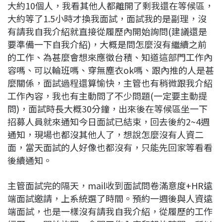
大約10個人，我看其他人都離開了剩我還在等候區，
大約等了1.5小時才換我面試，面試我的是副理，沒
有請我自我介紹就直接從履歷內開始詢問(建議還是
要準備一下自我介紹)，大概是問怎麼沒有繼續之前
的工作、為甚麼會想來應徵台積、知道這部門工作內
容嗎、可以輪班嗎、穿無塵衣ok嗎、跟內推的人是甚
麼關係，面試過程還算愉快，主管也有稍微跟我介紹
工作內容，我也有主動問了不少問題(一定要主動提
問)，面試時長大概30分鐘，出來後在等候區坐一下
招募人員就來通知今日面試已結束，回去後約2~4週
通知，現場也都沒其他人了，想說怎麼沒有人資二
面，當天面試的人好像也都沒有，只能先回家等看看
後續通知。
主管面試完的隔天，mail收到面試問卷滿意度+HR遠
端面試邀請，上系統選了時間。預約一週後與人資遠
端面試，也是一樣沒有請我自我介紹，從履歷的工作