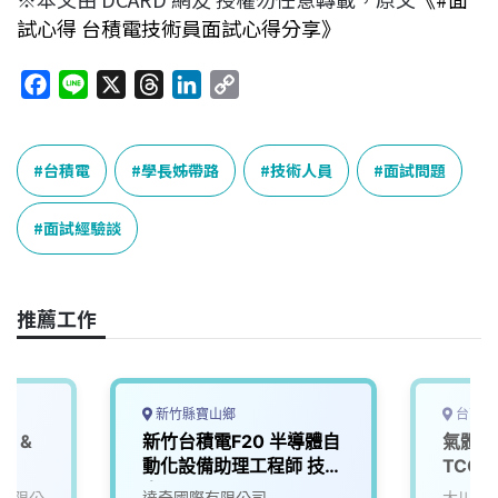
試心得 台積電技術員面試心得分享》
F
L
X
T
L
C
a
i
h
i
o
c
n
r
n
p
e
e
e
k
y
台積電
學長姊帶路
技術人員
面試問題
b
a
e
L
o
d
d
i
面試經驗談
o
s
I
n
k
n
k
推薦工作
新竹縣寶山鄉
台南市
S &
新竹台積電F20 半導體自
氣體系
動化設備助理工程師 技術
TCG
eer
人員
tsmc)
有限公
達奇國際有限公司
大川研