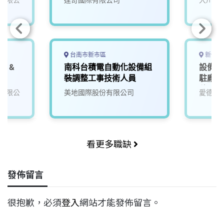
台南市新市區
新竹市
S &
南科台積電自動化設備組
設備工
裝調整工事技術人員
駐廠服
ty)
積電ts
有限公
美地國際股份有限公司
愛德華
看更多職缺
發佈留言
很抱歉，必須
登入
網站才能發佈留言。