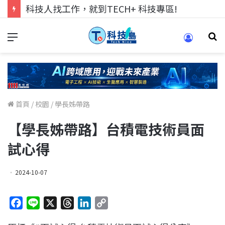
科技人找工作，就到TECH+ 科技專區!
首頁
/
校園
/
學長姊帶路
【學長姊帶路】台積電技術員面
試心得
2024-10-07
F
L
X
T
L
C
a
i
h
i
o