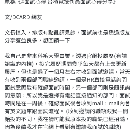
原標《#面試心得 台積電技術員面試心得分享》
c
n
r
n
p
e
e
e
k
y
文/DCARD 網友
b
a
e
L
o
d
d
i
文長慎入，排版有點亂請見諒，面試前也是透過版友
o
s
I
n
分享獲益良多，想回饋一下!
k
n
k
我自己是非本科系大學畢業，透過官網投履歷(有請
認識的內推)，投完履歷期間幾乎每天都有上去更新
履歷，但也是過了一個月左右才收到面試邀請，當天
有收到兩個部門職缺邀請，一個是HR直接電話詢問
面試意願還有確認面試時間，另一個部門則是簡訊詢
問意願，所以我是選擇有電話直接通知的部門，面試
時間是在一周後，確認面試後會收到mail，mail內會
有英文題庫跟面試流程。 (收到邀請的職缺跟我一開
始投的不同，我在猜可能我原本投的職缺已經招滿，
因為後續我才在官網上看到有邀請我面試的職缺)