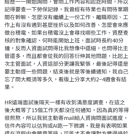
經歷一一開始詢問，會問工作內容和起訖時間，所以
記得要查一下勞保記錄，我曾經有待業也有問待業期
間在幹嘛、怎麼沒有繼續上一份工作、離職原因、工
作上有沒有遇到甚麼挫折以及如何改善、怎麼會來應
徵台積電、如果台積電沒上會尋找哪些工作、資歷查
核的對象確認、何時能開始上班，面試時長約40分
鐘，反而人資面試問得比我想像中還細，也問得比主
管還多，而且都會從我的回答衍伸其他問題，比起上
次主管面試，人資這部分更讓我緊張，最後記得還是
要主動提一些問題，結束後就是等後續通知，我自己
忘了問大概須等多久，看版上分享大約2~4週會有結
果。
HR遠端面試後隔天一樣有收到滿意度調查，在這之
後大概等了15個工作天都沒任何通知，因為真的等得
很煎熬，所以我就主動寄mail給人資詢問面試進度，
信件內容可以估狗或AI跑一下微調，我是有表明如果
還在流程中會願意等待，可能才不會讓對方覺得過於