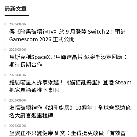
最新文章
2026-08-06
傳《暗黑破壞神 IV》於 9 月登陸 Switch 2！預計
Gamescom 2026 正式公開
2026-08-06
馬斯克稱SpaceX只用輝達晶片 蘇姿丰淡定回應：
期待長期合作
2026-08-06
體驗喵星人拆家樂趣！《貓貓亂搗蛋》登陸 Steam
把家具通通推下桌吧
2026-08-06
友情破壞神作《胡鬧廚房》10週年！全球齊聚逾億
名大廚喜迎里程碑
2026-08-06
坐姿正不只變健康 研究：坐得挺更敢做「有效冒