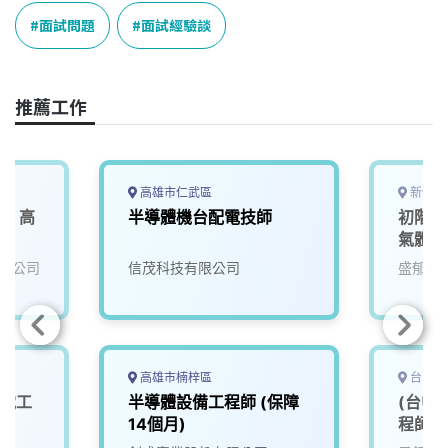
o
d
d
i
面試問題
面試經驗談
o
s
I
n
k
n
k
推薦工作
高雄市仁武區
新竹縣
業】高
半導體機台配電技師
初階業
氣體產
限公司
信茂科技有限公司
盛郁實
高雄市楠梓區
台中市
配電工
半導體設備工程師 (保障
(台中
14個月)
程師