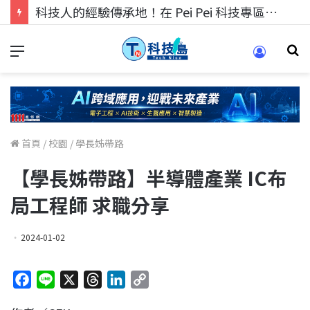
科技人找工作，就到TECH+ 科技專區!
首頁
/
校園
/
學長姊帶路
【學長姊帶路】半導體產業 IC布
局工程師 求職分享
2024-01-02
F
L
X
T
L
C
a
i
h
i
o