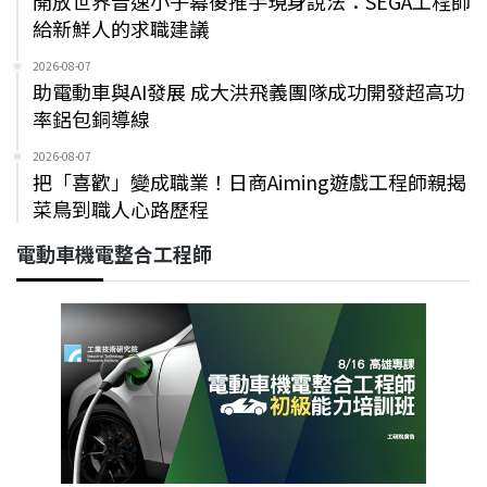
開放世界音速小子幕後推手現身說法：SEGA工程師
給新鮮人的求職建議
2026-08-07
助電動車與AI發展 成大洪飛義團隊成功開發超高功
率鋁包銅導線
2026-08-07
把「喜歡」變成職業！日商Aiming遊戲工程師親揭
菜鳥到職人心路歷程
電動車機電整合工程師