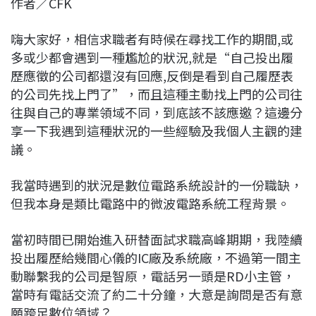
作者／CFK
c
n
r
n
p
e
e
e
k
y
嗨大家好，相信求職者有時候在尋找工作的期間,或
b
a
e
L
多或少都會遇到一種尷尬的狀況,就是“自己投出履
o
d
d
i
歷應徵的公司都還沒有回應,反倒是看到自己履歷表
o
s
I
n
的公司先找上門了”，而且這種主動找上門的公司往
k
n
k
往與自己的專業領域不同，到底該不該應邀？這邊分
享一下我遇到這種狀況的一些經驗及我個人主觀的建
議。
我當時遇到的狀況是數位電路系統設計的一份職缺，
但我本身是類比電路中的微波電路系統工程背景。
當初時間已開始進入研替面試求職高峰期期，我陸續
投出履歷給幾間心儀的IC廠及系統廠，不過第一間主
動聯繫我的公司是智原，電話另一頭是RD小主管，
當時有電話交流了約二十分鐘，大意是詢問是否有意
願跨足數位領域？