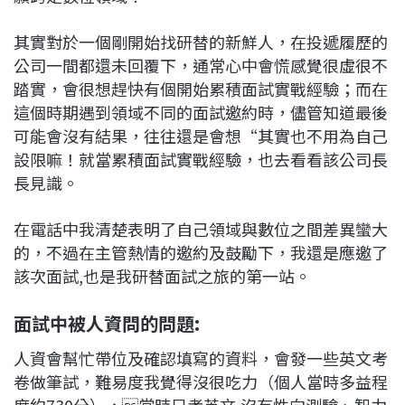
其實對於一個剛開始找研替的新鮮人，在投遞履歷的
公司一間都還未回覆下，通常心中會慌感覺很虛很不
踏實，會很想趕快有個開始累積面試實戰經驗；而在
這個時期遇到領域不同的面試邀約時，儘管知道最後
可能會沒有結果，往往還是會想“其實也不用為自己
設限嘛！就當累積面試實戰經驗，也去看看該公司長
長見識。
在電話中我清楚表明了自己領域與數位之間差異蠻大
的，不過在主管熱情的邀約及鼓勵下，我還是應邀了
該次面試,也是我研替面試之旅的第一站。
面試中被人資問的問題:
人資會幫忙帶位及確認填寫的資料，會發一些英文考
卷做筆試，難易度我覺得沒很吃力（個人當時多益程
度約730分），當時只考英文,沒有性向測驗、智力