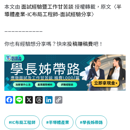
本文由
面試經驗暨工作甘苦談
授權轉載，原文〈
半
導體產業-IC布局工程師-面試經驗分享
〉
___________
你也有經驗想分享嗎？快來
投稿賺稿費
吧！
F
L
X
T
L
C
a
i
h
i
o
c
n
r
n
p
e
e
e
k
y
IC布局工程師
半導體產業
學長姊帶路
b
a
e
L