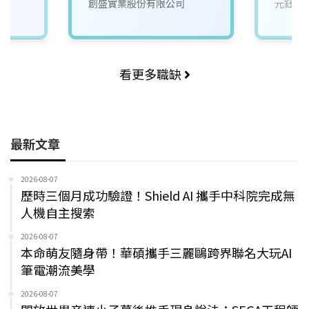
創盛實業股份有限公司
元鈺自
看更多職缺
最新文章
2026-08-07
歷時三個月成功驗證！Shield AI 攜手中科院完成無
人機自主搜索
2026-08-07
本命萌友隨身帶！華碩攜手三麗鷗跨界聯名大玩AI
筆電潮流美學
2026-08-07