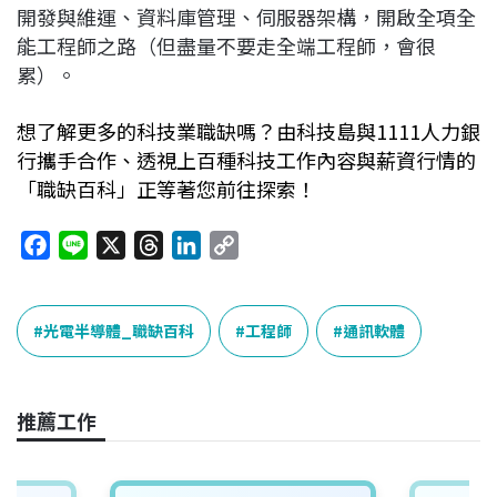
開發與維運、資料庫管理、伺服器架構，開啟全項全
能工程師之路（但盡量不要走全端工程師，會很
累）。
想了解更多的科技業職缺嗎？由科技島與1111人力銀
行攜手合作、透視上百種科技工作內容與薪資行情的
「職缺百科」正等著您前往探索！
F
L
X
T
L
C
a
i
h
i
o
c
n
r
n
p
e
e
e
k
y
光電半導體_職缺百科
工程師
通訊軟體
b
a
e
L
o
d
d
i
o
s
I
n
推薦工作
k
n
k