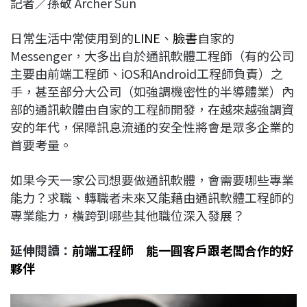
記者／孫敬 Archer Sun
c
n
r
n
p
e
e
e
k
y
日常生活中常使用到的
LINE
、
臉書
自家的
b
a
e
L
Messenger，大多出自於通訊軟體工程師（有的公司
o
d
d
i
主要由前端工程師、iOS和Android工程師負責）之
o
s
I
n
手，甚至部分大公司（如強調機密性的半導體業）內
k
n
k
部的通訊軟體由自家的工程師開發，在越來越強調資
安的年代，保障訊息流通的安全性將會是眾多企業的
首要考量。
如果今天一家公司想要做通訊軟體，會需要哪些專業
能力？求職、轉職者未來又能藉由通訊軟體工程師的
專業能力，橫跨到哪些其他職位深入發展？
延伸閱讀：
前端工程師 能一圓客戶跟老闆合作的好
夥伴