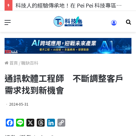
科技人的經驗傳承地！在 Pei Pei 科技專區，與學弟妹交流最硬核的技術
首頁
/
職缺百科
通訊軟體工程師 不斷調整客戶
需求找到新機會
2024-05-31
F
L
X
T
L
C
a
i
h
i
o