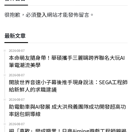
很抱歉，必須
登入
網站才能發佈留言。
最新文章
2026-08-07
本命萌友隨身帶！華碩攜手三麗鷗跨界聯名大玩AI
筆電潮流美學
2026-08-07
開放世界音速小子幕後推手現身說法：SEGA工程師
給新鮮人的求職建議
2026-08-07
助電動車與AI發展 成大洪飛義團隊成功開發超高功
率鋁包銅導線
2026-08-07
把「喜歡」變成職業！日商Aiming遊戲工程師親揭