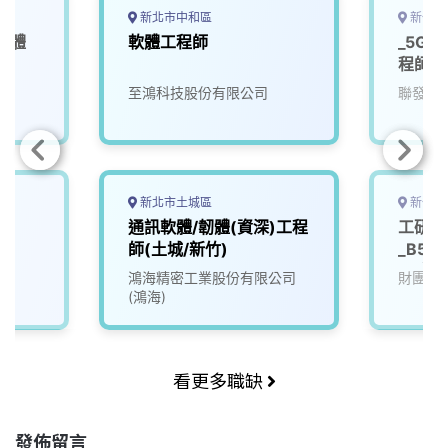
新北市中和區
新竹市
軟體
軟體工程師
_5G 
程師
院
至鴻科技股份有限公司
聯發科
新北市土城區
新竹縣
體)
通訊軟體/韌體(資深)工程
工研院
師(土城/新竹)
_B5G
開發工
鴻海精密工業股份有限公司
財團法
(鴻海)
看更多職缺
發佈留言