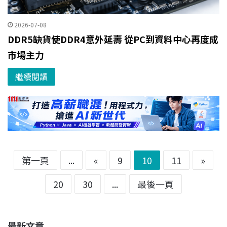
2026-07-08
DDR5缺貨使DDR4意外延壽 從PC到資料中心再度成
市場主力
繼續閱讀
第一頁
...
«
9
10
11
»
20
30
...
最後一頁
最新文章