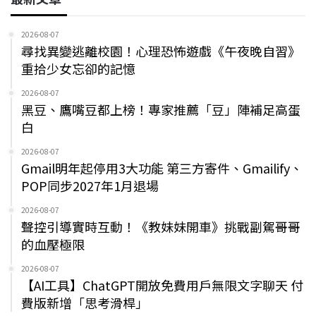
2026-08-07
尋找異變逃離校園！心理恐怖遊戲《午夜晚自習》
重拾少女忘卻的記憶
2026-08-07
黑豆、鷹嘴豆都上榜！專家推薦「豆」陣補足高蛋
白
2026-08-07
Gmail明年起停用3大功能 第三方寄件、Gmailify、
POP同步2027年1月退場
2026-08-07
聲控引導實時互動！《教妹妹開車》挑戰副駕哥哥
的血壓極限
2026-08-07
【AI工具】ChatGPT開放免費用戶無限文字聊天 付
費版新增「思考滑桿」