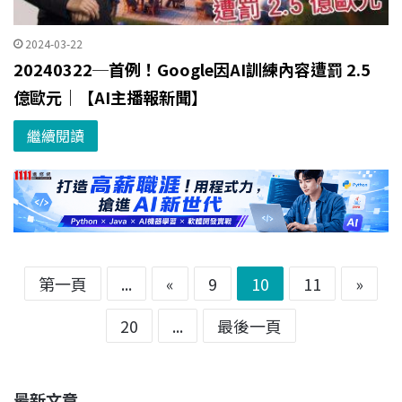
2024-03-22
20240322─首例！Google因AI訓練內容遭罰 2.5
億歐元｜【AI主播報新聞】
繼續閱讀
第一頁
...
«
9
10
11
»
20
...
最後一頁
最新文章