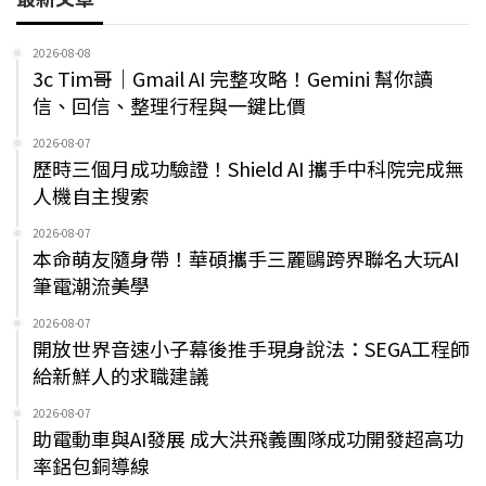
2026-08-08
3c Tim哥｜Gmail AI 完整攻略！Gemini 幫你讀
信、回信、整理行程與一鍵比價
2026-08-07
歷時三個月成功驗證！Shield AI 攜手中科院完成無
人機自主搜索
2026-08-07
本命萌友隨身帶！華碩攜手三麗鷗跨界聯名大玩AI
筆電潮流美學
2026-08-07
開放世界音速小子幕後推手現身說法：SEGA工程師
給新鮮人的求職建議
2026-08-07
助電動車與AI發展 成大洪飛義團隊成功開發超高功
率鋁包銅導線