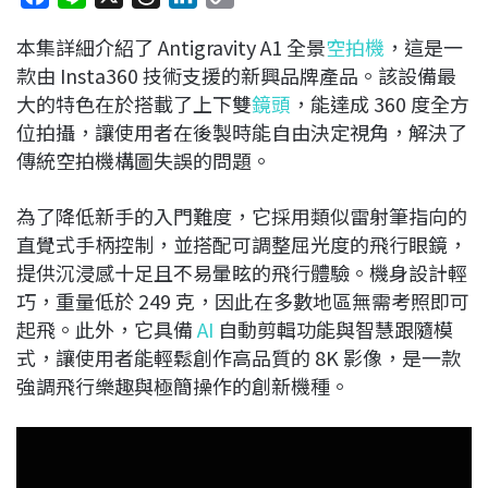
a
i
h
i
o
本集詳細介紹了 Antigravity A1 全景
空拍機
，這是一
c
n
r
n
p
款由 Insta360 技術支援的新興品牌產品。該設備最
e
e
e
k
y
大的特色在於搭載了上下雙
鏡頭
，能達成 360 度全方
b
a
e
L
位拍攝，讓使用者在後製時能自由決定視角，解決了
o
d
d
i
傳統空拍機構圖失誤的問題。
o
s
I
n
k
n
k
為了降低新手的入門難度，它採用類似雷射筆指向的
直覺式手柄控制，並搭配可調整屈光度的飛行眼鏡，
提供沉浸感十足且不易暈眩的飛行體驗。機身設計輕
巧，重量低於 249 克，因此在多數地區無需考照即可
起飛。此外，它具備
AI
自動剪輯功能與智慧跟隨模
式，讓使用者能輕鬆創作高品質的 8K 影像，是一款
強調飛行樂趣與極簡操作的創新機種。