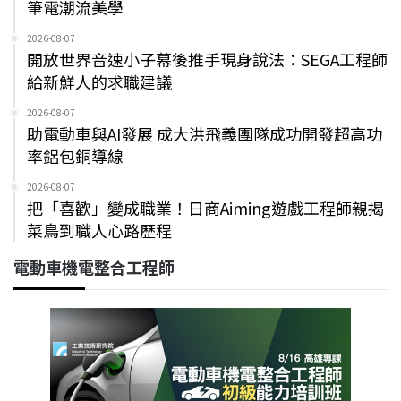
筆電潮流美學
2026-08-07
開放世界音速小子幕後推手現身說法：SEGA工程師
給新鮮人的求職建議
2026-08-07
助電動車與AI發展 成大洪飛義團隊成功開發超高功
率鋁包銅導線
2026-08-07
把「喜歡」變成職業！日商Aiming遊戲工程師親揭
菜鳥到職人心路歷程
電動車機電整合工程師