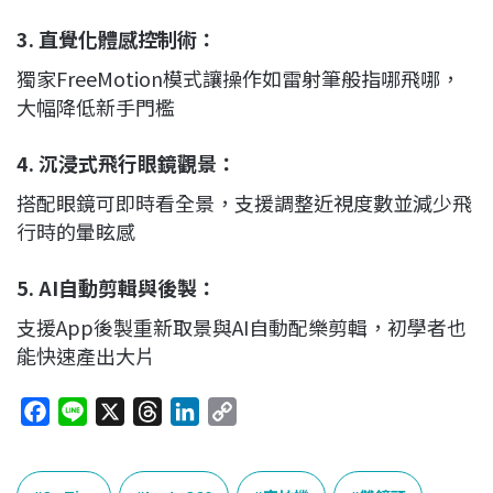
3.
直覺化體感控制術
：
獨家FreeMotion模式讓操作如雷射筆般指哪飛哪，
大幅降低新手門檻
4.
沉浸式飛行眼鏡觀景
：
搭配眼鏡可即時看全景，支援調整近視度數並減少飛
行時的暈眩感
5.
AI自動剪輯與後製
：
支援App後製重新取景與AI自動配樂剪輯，初學者也
能快速產出大片
F
L
X
T
L
C
a
i
h
i
o
c
n
r
n
p