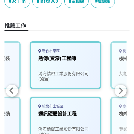
e
e
e
k
y
3c Tim
Insta360
空拍機
雙鏡頭
b
a
e
L
o
d
d
i
o
s
I
n
推薦工作
k
n
k
新竹市東區
桃園市
樁安裝
熱傳(資深)工程師
機構研
鴻海精密工業股份有限公司
艾創科
(鴻海)
新北市土城區
高雄市
椿安裝
通訊硬體設計工程
機構工
鴻海精密工業股份有限公司
豐彰國