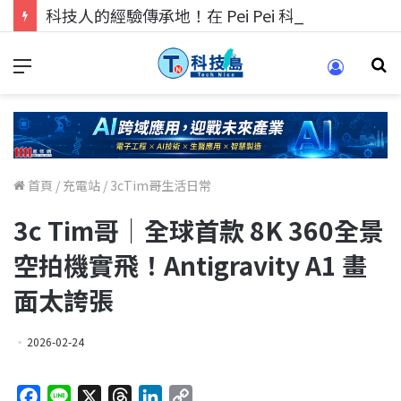
科技人的經驗傳承地！在 Pei Pei 科技專區，與學弟妹交流最硬核的技術
首頁
/
充電站
/
3cTim哥生活日常
3c Tim哥｜全球首款 8K 360全景
空拍機實飛！Antigravity A1 畫
面太誇張
2026-02-24
F
L
X
T
L
C