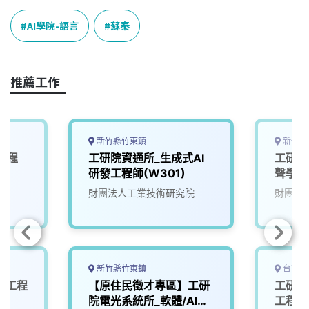
AI學院-語言
蘇秦
推薦工作
新竹縣竹東鎮
新竹縣
工程
工研院資通所_生成式AI
工研院
研發工程師(W301)
聲學軟
院
財團法人工業技術研究院
財團法
新竹縣竹東鎮
台南市
深工程
【原住民徵才專區】工研
工研院
院電光系統所_軟體/AI演
工程師(