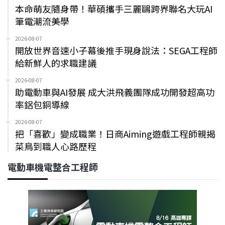
本命萌友隨身帶！華碩攜手三麗鷗跨界聯名大玩AI
筆電潮流美學
2026-08-07
開放世界音速小子幕後推手現身說法：SEGA工程師
給新鮮人的求職建議
2026-08-07
助電動車與AI發展 成大洪飛義團隊成功開發超高功
率鋁包銅導線
2026-08-07
把「喜歡」變成職業！日商Aiming遊戲工程師親揭
菜鳥到職人心路歷程
電動車機電整合工程師