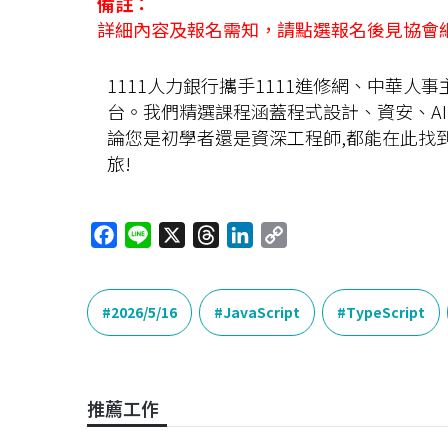
備註：
詳細內容及報名需知，請點選報名後見協會
1111人力銀行攜手1111進修網、中華
台。我們精選課程涵蓋程式設計、資安、A
論您是初學者還是資深工程師,都能在此找
旅!
F
L
X
T
L
C
a
i
h
i
o
c
n
r
n
p
e
e
e
k
y
2026/5/16
JavaScript
TypeScript
b
a
e
L
o
d
d
i
o
s
I
n
推薦工作
k
n
k