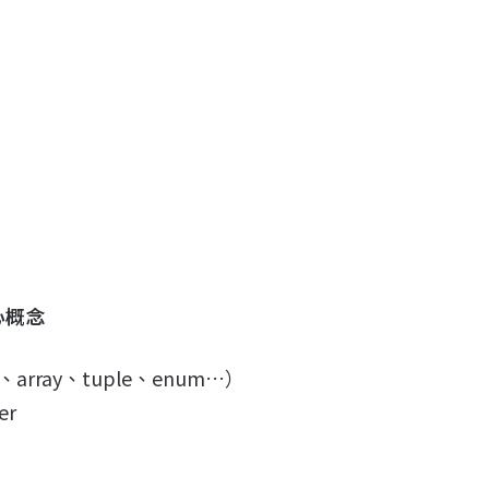
心概念
、array、tuple、enum…）
er