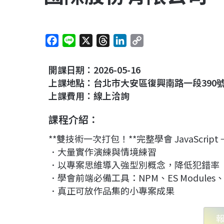
F
L
X
T
L
C
a
i
h
i
o
c
n
r
n
p
開課日期：2026-05-16
e
e
e
k
y
上課地點：台北市大安區復興南路一段390號
b
a
e
L
上課費用：線上洽詢
o
d
d
i
課程介紹：
o
s
I
n
k
n
k
**雙技術一次打包！**完整學會 JavaScript → 
．大量實作演練與情境練習
．以專案思維導入強型別概念，降低犯錯率
．學會前端必備工具：NPM、ES Modules、V
．真正可放作品集的小專案成果