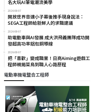
名大玩AI筆電潮流美學
2026-08-07
開放世界音速小子幕後推手現身說法：
SEGA工程師給新鮮人的求職建議
2026-08-07
助電動車與AI發展 成大洪飛義團隊成功開
發超高功率鋁包銅導線
2026-08-07
把「喜歡」變成職業！日商Aiming遊戲工
程師親揭菜鳥到職人心路歷程
電動車機電整合工程師