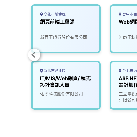
高雄市前金區
台中市西
資深網頁
網頁前端工程師
Web網
部)
視股份
新百王證券股份有限公司
無敵王科
新北市汐止區
台北市內
程師
IT/MIS/Web網頁/ 程式
ASP.N
設計資訊人員
設計師(
有限公
佑寧科技股份有限公司
三立電視
有限公司