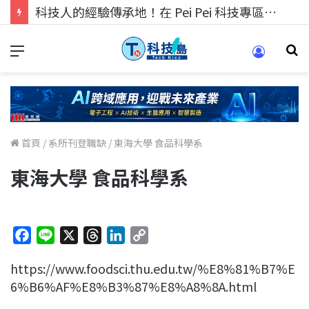
科技人的經驗傳承地！在 Pei Pei 科技專區，與學弟妹交流最硬核的技術
首頁
/
系所刊登職缺
/
東海大學 食品科學系
東海大學 食品科學系
F
L
X
T
L
C
a
i
h
i
o
https://www.foodsci.thu.edu.tw/%E8%81%B7%E
c
n
r
n
p
6%B6%AF%E8%B3%87%E8%A8%8A.html
e
e
e
k
y
b
a
e
L