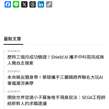
F
L
X
T
L
C
o
d
d
i
a
i
h
i
o
o
s
I
n
c
n
r
n
p
k
n
k
e
e
e
k
y
b
a
e
L
o
d
d
i
最新文章
o
s
I
n
k
n
k
2026-08-07
歷時三個月成功驗證！Shield AI 攜手中科院完成無
人機自主搜索
2026-08-07
本命萌友隨身帶！華碩攜手三麗鷗跨界聯名大玩AI
筆電潮流美學
2026-08-07
開放世界音速小子幕後推手現身說法：SEGA工程師
給新鮮人的求職建議