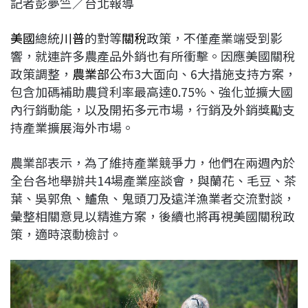
記者彭夢竺／台北報導
c
n
r
n
p
e
e
e
k
y
美國
總統
川普
的對等
關稅
政策，不僅產業端受到影
b
a
e
L
響，就連許多農產品外銷也有所衝擊。因應美國關稅
o
d
d
i
政策調整，
農業部
公布3大面向、6大措施支持方案，
o
s
I
n
包含加碼補助農貸利率最高達0.75%、強化並擴大國
k
n
k
內行銷動能，以及開拓多元市場，行銷及外銷獎勵支
持產業擴展海外市場。
農業部表示，為了維持產業競爭力，他們在兩週內於
全台各地舉辦共14場產業座談會，與蘭花、毛豆、茶
葉、吳郭魚、鱸魚、鬼頭刀及遠洋漁業者交流對談，
彙整相關意見以精進方案，後續也將再視美國關稅政
策，適時滾動檢討。