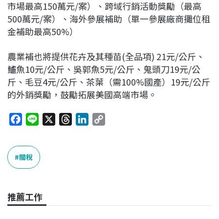
市場最高150萬元/案）、跨域行銷活動獎勵（最高
500萬元/案）、海外參展補助（單一參展廠商攤位租
金補助最高50%）
農業補也將提供花卉及其種苗(全品項) 21元/公斤、
鱸魚10元/公斤、吳郭魚5元/公斤、鬼頭刀19元/公
斤、毛豆4元/公斤、茶葉（需100%國產）19元/公斤
的外銷獎勵，鼓勵拓展美國高端市場。
F
L
X
T
L
C
a
i
h
i
o
c
n
r
n
p
e
e
e
k
y
關稅
b
a
e
L
o
d
d
i
o
s
I
n
推薦工作
k
n
k