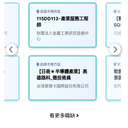
高雄市楠梓區
台南市
)
115DD113-產業服務工程
【醫材
師
SQE
公司
財團法人金屬工業研究發展中
可成科
心
高雄市路竹區
新北市
業)
【日商★半導體產業】高
軟體開
雄路科_徵技術員
業園區
台灣華爾卡國際股份有限公司
宏羚股
看更多職缺