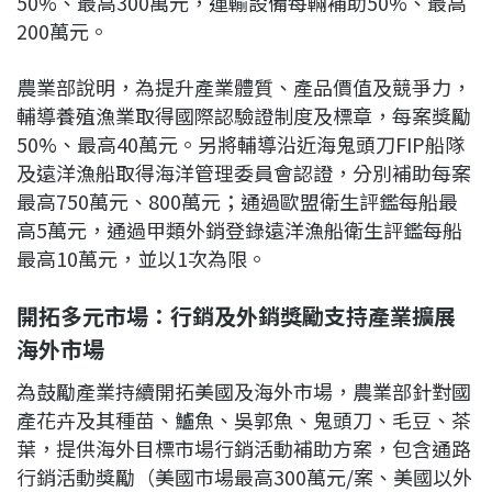
50%、最高300萬元，運輸設備每輛補助50%、最高
200萬元。
農業部說明，為提升產業體質、產品價值及競爭力，
輔導養殖漁業取得國際認驗證制度及標章，每案獎勵
50%、最高40萬元。另將輔導沿近海鬼頭刀FIP船隊
及遠洋漁船取得海洋管理委員會認證，分別補助每案
最高750萬元、800萬元；通過歐盟衛生評鑑每船最
高5萬元，通過甲類外銷登錄遠洋漁船衛生評鑑每船
最高10萬元，並以1次為限。
開拓多元市場：行銷及外銷獎勵支持產業擴展
海外市場
為鼓勵產業持續開拓美國及海外市場，農業部針對國
產花卉及其種苗、鱸魚、吳郭魚、鬼頭刀、毛豆、茶
葉，提供海外目標市場行銷活動補助方案，包含通路
行銷活動獎勵（美國市場最高300萬元/案、美國以外