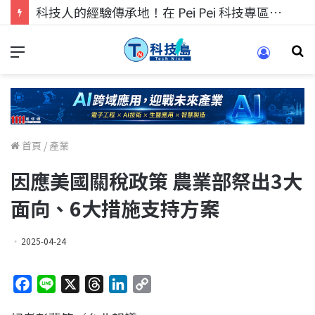
科技人的經驗傳承地！在 Pei Pei 科技專區，與學弟妹交流最硬核的技術
首頁
/
產業
因應美國關稅政策 農業部祭出3大
面向、6大措施支持方案
2025-04-24
F
L
X
T
L
C
a
i
h
i
o