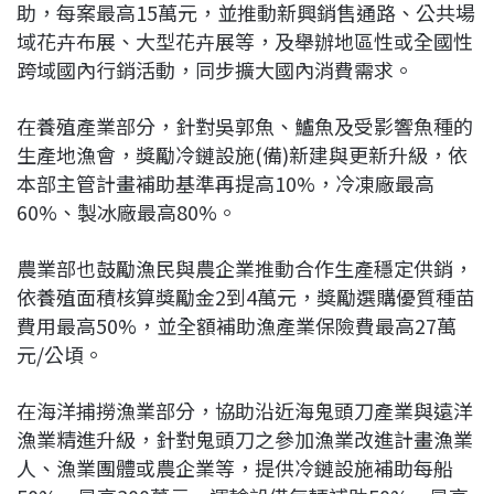
助，每案最高15萬元，並推動新興銷售通路、公共場
域花卉布展、大型花卉展等，及舉辦地區性或全國性
跨域國內行銷活動，同步擴大國內消費需求。
在養殖產業部分，針對吳郭魚、鱸魚及受影響魚種的
生產地漁會，獎勵冷鏈設施(備)新建與更新升級，依
本部主管計畫補助基準再提高10%，冷凍廠最高
60%、製冰廠最高80%。
農業部也鼓勵漁民與農企業推動合作生產穩定供銷，
依養殖面積核算獎勵金2到4萬元，獎勵選購優質種苗
費用最高50%，並全額補助漁產業保險費最高27萬
元/公頃。
在海洋捕撈漁業部分，協助沿近海鬼頭刀產業與遠洋
漁業精進升級，針對鬼頭刀之參加漁業改進計畫漁業
人、漁業團體或農企業等，提供冷鏈設施補助每船