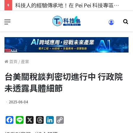
科技人找工作，就到TECH+ 科技專區!
首頁
/
產業
台美關稅談判密切進行中 行政院
未透露具體細節
2025-06-04
F
L
X
T
L
C
a
i
h
i
o