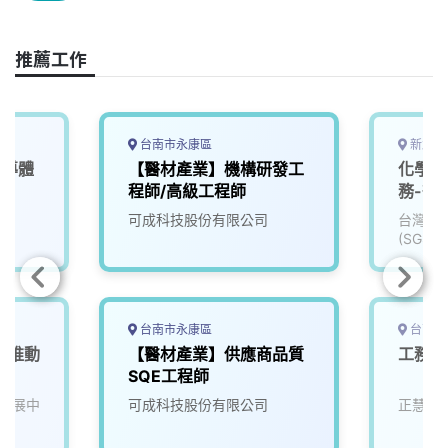
b
a
e
L
o
d
d
i
o
s
I
n
推薦工作
k
n
k
台南市永康區
新北市
半導體
【醫材產業】機構研發工
化學分
）
程師/高級工程師
務-微
可成科技股份有限公司
台灣檢
(SGS)
台南市永康區
台南市
產業推動
【醫材產業】供應商品質
工務 
SQE工程師
發展中
可成科技股份有限公司
正慧食