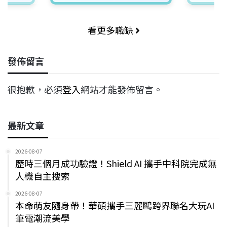
看更多職缺
發佈留言
很抱歉，必須
登入
網站才能發佈留言。
最新文章
2026-08-07
歷時三個月成功驗證！Shield AI 攜手中科院完成無
人機自主搜索
2026-08-07
本命萌友隨身帶！華碩攜手三麗鷗跨界聯名大玩AI
筆電潮流美學