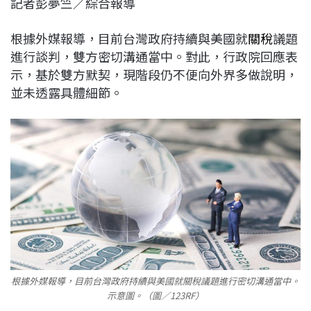
記者彭夢竺／綜合報導
c
n
r
n
p
e
e
e
k
y
根據外媒報導，目前台灣政府持續與美國就
關稅
議題
b
a
e
L
進行談判，雙方密切溝通當中。對此，行政院回應表
o
d
d
i
示，基於雙方默契，現階段仍不便向外界多做說明，
o
s
I
n
並未透露具體細節。
k
n
k
根據外媒報導，目前台灣政府持續與美國就關稅議題進行密切溝通當中。
示意圖。（圖／123RF）