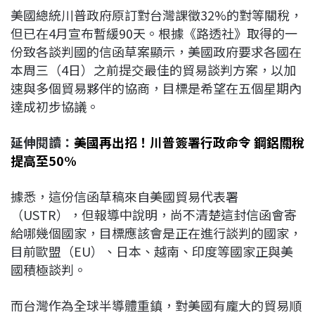
美國總統川普政府原訂對台灣課徵32%的對等關稅，
但已在4月宣布暫緩90天。根據《路透社》取得的一
份致各談判國的信函草案顯示，美國政府要求各國在
本周三（4日）之前提交最佳的貿易談判方案，以加
速與多個貿易夥伴的協商，目標是希望在五個星期內
達成初步協議。
延伸閱讀：
美國再出招！川普簽署行政命令 鋼鋁關稅
提高至50%
據悉，這份信函草稿來自美國貿易代表署
（USTR），但報導中說明，尚不清楚這封信函會寄
給哪幾個國家，目標應該會是正在進行談判的國家，
目前歐盟（EU）、日本、越南、印度等國家正與美
國積極談判。
而台灣作為全球半導體重鎮，對美國有龐大的貿易順