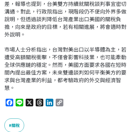
差，報導也提到，台美雙方持續就關稅談判事宜密切
溝通。對此，行政院指出，現階段仍不便向外界多做
說明，但透過談判降低台灣產業出口美國的關稅負
擔，向來是政府的目標，若有相關進展，將會適時對
外說明。
市場人士分析指出，台灣對美出口以半導體為主，若
遭受高額關稅衝擊，不僅會影響科技業，也可能牽動
全球供應鏈的穩定。然而，美國方面要求各國在短時
間內提出最佳方案，未來雙邊談判如何平衡美方的要
求與台灣產業的利益，都考驗政府的外交與經濟智
慧。
F
L
X
T
L
C
a
i
h
i
o
c
n
r
n
p
e
e
e
k
y
關稅