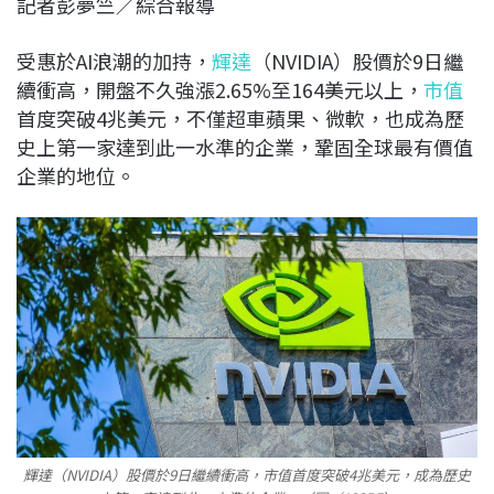
記者彭夢竺／綜合報導
c
n
r
n
p
e
e
e
k
y
受惠於AI浪潮的加持，
輝達
（NVIDIA）股價於9日繼
b
a
e
L
續衝高，開盤不久強漲2.65%至164美元以上，
市值
o
d
d
i
首度突破4兆美元，不僅超車蘋果、微軟，也成為歷
o
s
I
n
史上第一家達到此一水準的企業，鞏固全球最有價值
k
n
k
企業的地位。
輝達（NVIDIA）股價於9日繼續衝高，市值首度突破4兆美元，成為歷史