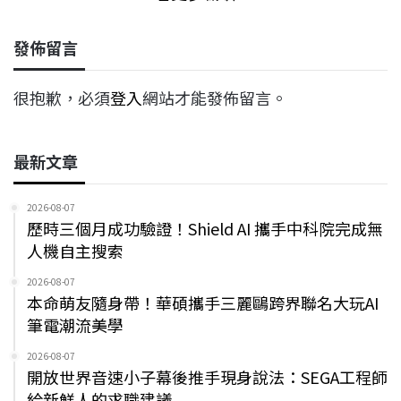
發佈留言
很抱歉，必須
登入
網站才能發佈留言。
最新文章
2026-08-07
歷時三個月成功驗證！Shield AI 攜手中科院完成無
人機自主搜索
2026-08-07
本命萌友隨身帶！華碩攜手三麗鷗跨界聯名大玩AI
筆電潮流美學
2026-08-07
開放世界音速小子幕後推手現身說法：SEGA工程師
給新鮮人的求職建議