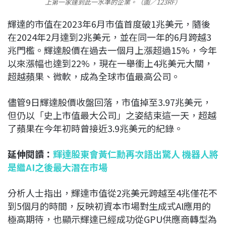
上第一家達到此一水準的企業。（圖／123RF）
輝達的市值在2023年6月市值首度破1兆美元，隨後
在2024年2月達到2兆美元，並在同一年的6月跨越3
兆門檻。輝達股價在過去一個月上漲超過15%，今年
以來漲幅也達到22%，現在一舉衝上4兆美元大關，
超越蘋果、微軟，成為全球市值最高公司。
儘管9日輝達股價收盤回落，市值掉至3.97兆美元，
但仍以「史上市值最大公司」之姿結束這一天，超越
了蘋果在今年初時曾接近3.9兆美元的紀錄。
延伸閱讀：
輝達股東會黃仁勳再次語出驚人 機器人將
是繼AI之後最大潛在市場
分析人士指出，輝達市值從2兆美元跨越至4兆僅花不
到5個月的時間，反映初資本市場對生成式AI應用的
極高期待，也顯示輝達已經成功從GPU供應商轉型為