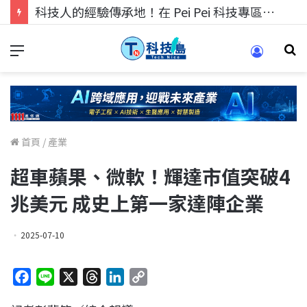
科技人的經驗傳承地！在 Pei Pei 科技專區，與學弟妹交流最硬核的技術
首頁
/
產業
超車蘋果、微軟！輝達市值突破4
兆美元 成史上第一家達陣企業
2025-07-10
F
L
X
T
L
C
a
i
h
i
o