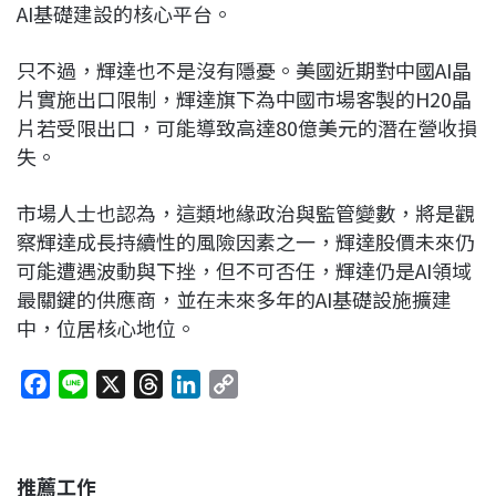
AI基礎建設的核心平台。
只不過，輝達也不是沒有隱憂。美國近期對中國AI晶
片實施出口限制，輝達旗下為中國市場客製的H20晶
片若受限出口，可能導致高達80億美元的潛在營收損
失。
市場人士也認為，這類地緣政治與監管變數，將是觀
察輝達成長持續性的風險因素之一，輝達股價未來仍
可能遭遇波動與下挫，但不可否任，輝達仍是AI領域
最關鍵的供應商，並在未來多年的AI基礎設施擴建
中，位居核心地位。
F
L
X
T
L
C
a
i
h
i
o
c
n
r
n
p
e
e
e
k
y
推薦工作