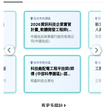
b
a
e
L
o
d
d
i
o
s
I
n
k
n
k
台北市內湖區
新北市
人員
2026資訊科技企業實習
新北產
計畫_軟體開發工程師(大
人員
四/碩二下)
中國信託商業銀行股份有限公
賀眾企
司(中國信託)
台中市西屯區
台南市
業服
科技廠配電工程半技師/師
工務 
傅 (中部科學園區)-提供
免費住宿，歡迎各縣市有
公司
明鑫科技企業社
正慧食
興趣的您加入！
看更多職缺