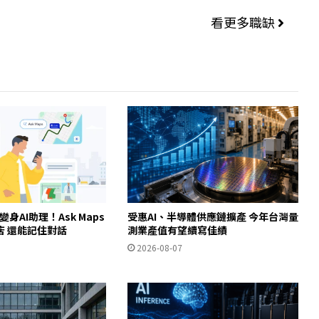
看更多職缺
ps變身AI助理！Ask Maps
受惠AI、半導體供應鏈擴產 今年台灣量
店 還能記住對話
測業產值有望續寫佳績
2026-08-07