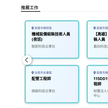
e
e
e
k
y
b
a
e
L
推薦工作
o
d
d
i
o
s
I
n
k
n
k
高雄市楠梓區
高雄市楠
產業服
機械設備組裝技術人員
【高雄
(夜班)
裝人員
限公司
馳箭科技企業社
震向科技
台南市永康區
高雄市楠
備組裝
配管工程師
115DD
程師
順森科技企業社
財團法人
中心