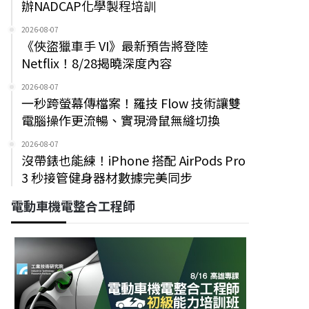
辦NADCAP化學製程培訓
2026-08-07
《俠盜獵車手 VI》最新預告將登陸
Netflix！8/28揭曉深度內容
2026-08-07
一秒跨螢幕傳檔案！羅技 Flow 技術讓雙
電腦操作更流暢、實現滑鼠無縫切換
2026-08-07
沒帶錶也能練！iPhone 搭配 AirPods Pro
3 秒接管健身器材數據完美同步
電動車機電整合工程師