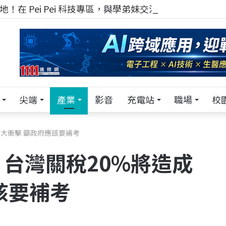
！在 Pei Pei 科技專區，與學弟妹交流最硬核的技術
尖端
產業
影音
充電站
職場
校
大衝擊 籲政府應該要補考
台灣關稅20%將造成
該要補考