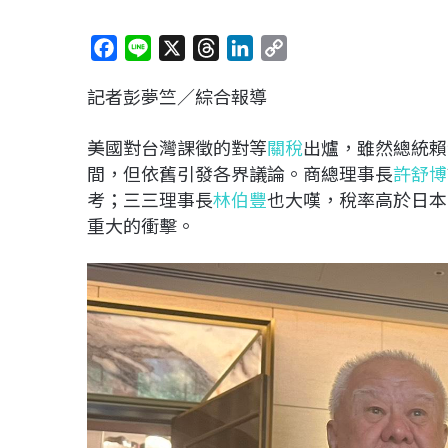
F
L
X
T
L
C
a
i
h
i
o
記者彭夢竺／綜合報導
c
n
r
n
p
e
e
e
k
y
美國對台灣課徵的對等
關稅
出爐，雖然總統賴
b
a
e
L
間，但依舊引發各界議論。商總理事長
許舒博
o
d
d
i
考；三三理事長
林伯豐
也大嘆，稅率高於日本
o
s
I
n
重大的衝擊。
k
n
k