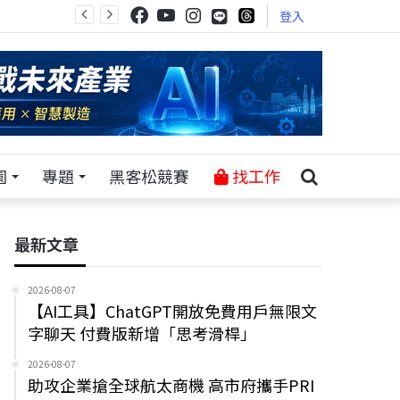
登入
園
專題
黑客松競賽
找工作
最新文章
2026-08-07
【AI工具】ChatGPT開放免費用戶無限文
字聊天 付費版新增「思考滑桿」
2026-08-07
助攻企業搶全球航太商機 高市府攜手PRI