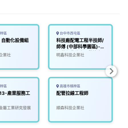
梓區
台中市西屯區
】自動化設備組
科技廠配電工程半技師/
師傅 (中部科學園區)-
提供免費住宿，歡迎各
企業社
明鑫科技企業社
縣市有興趣的您加入！
梓區
高雄市楠梓區
113-產業服務工
配管拉線工程師
金屬工業研究發展
順森科技企業社