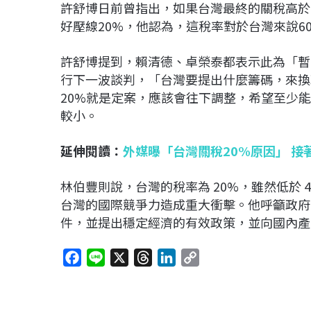
許舒博日前曾指出，如果台灣最終的關稅高於
好壓線20%，他認為，這稅率對於台灣來說6
許舒博提到，賴清德、卓榮泰都表示此為「暫
行下一波談判，「台灣要提出什麼籌碼，來換
20%就是定案，應該會往下調整，希望至少
較小。
延伸閱讀：
外媒曝「台灣關稅20%原因」 
林伯豐則說，台灣的稅率為 20%，雖然低於 4
台灣的國際競爭力造成重大衝擊。他呼籲政府
件，並提出穩定經濟的有效政策，並向國內產
F
L
X
T
L
C
a
i
h
i
o
c
n
r
n
p