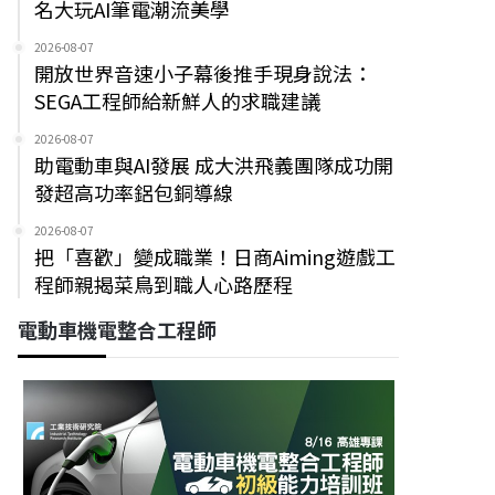
名大玩AI筆電潮流美學
2026-08-07
開放世界音速小子幕後推手現身說法：
SEGA工程師給新鮮人的求職建議
2026-08-07
助電動車與AI發展 成大洪飛義團隊成功開
發超高功率鋁包銅導線
2026-08-07
把「喜歡」變成職業！日商Aiming遊戲工
程師親揭菜鳥到職人心路歷程
電動車機電整合工程師