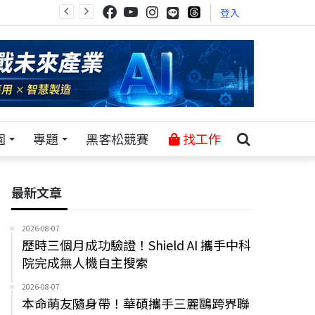
登入
園
專題
黑客松競賽
找工作
最新文章
2026-08-07
歷時三個月成功驗證！Shield AI 攜手中科
院完成無人機自主搜索
2026-08-07
本命萌友隨身帶！華碩攜手三麗鷗跨界聯