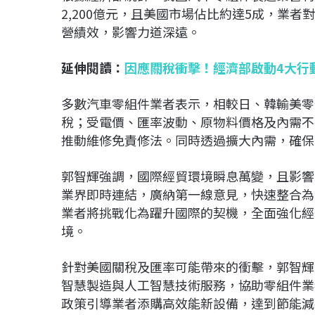
2,200億元，且美國市場佔比約達5成，業
營績效，影響力道深遠。
延伸閱讀：
因應關稅衝擊！經濟部啟動4大行
多數汽車零組件業者表示，相較日、韓輸美零
稅；受電價、匯率波動、原物料價格及內需不
推動維修免責修法。同時透過擴大內需，確保
郭智輝強調，國際經貿環境瞬息萬變，且影響
業界即時連結，廣納第一線意見，快速整合為
業者將挑戰化為躍升國際的契機，全面強化經
境。
針對美國關稅及匯率可能帶來的衝擊，郭智輝
智慧製造與人工智慧技術服務，協助零組件業
政策引導業者添購高效能新設備，達到節能減