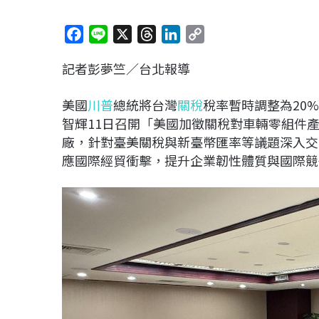
F
L
X
T
L
C
a
i
h
i
o
記者彭夢竺／台北報導
c
n
r
n
p
e
e
e
k
y
美國
川普
總統將台灣
關稅
稅率暫時調整為20
b
a
e
L
智輝11日召開「美國加徵關稅對車輛零組件產
o
d
d
i
廠，針對臺美關稅與新臺幣匯率等議題深入交
o
s
I
n
應國際經貿衝擊，提升企業韌性體質與國際競
k
n
k