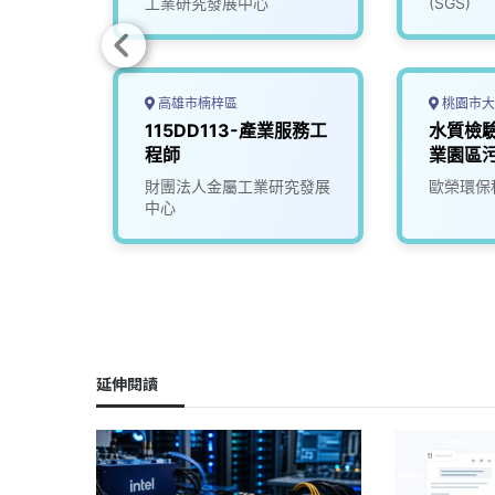
工業研究發展中心
(SGS)
高雄市楠梓區
桃園市大
產業應
115DD113-產業服務工
水質檢驗
程師
程師
業園區
限公司
財團法人金屬工業研究發展
歐榮環保
中心
延伸閱讀