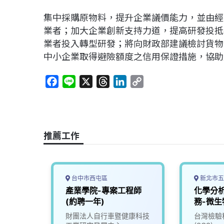
集中採購原物料，提升企業議價能力，並由經
業者；加大企業創新支持力道，提高研發投抵
業者投入轉型研發；將向財政部建議檢討貨物
中小企業取得避險額度之信用保證措施，協助
F
L
X
T
L
C
a
i
h
i
o
c
n
r
n
p
e
e
e
k
y
b
a
e
L
推薦工作
o
d
d
i
o
s
I
n
k
n
k
台中市西屯區
新北市五
構研發
產業學院-專案工程師
化學分
師
(約聘一年)
務-微生
司
財團法人自行車暨健康科技
台灣檢驗