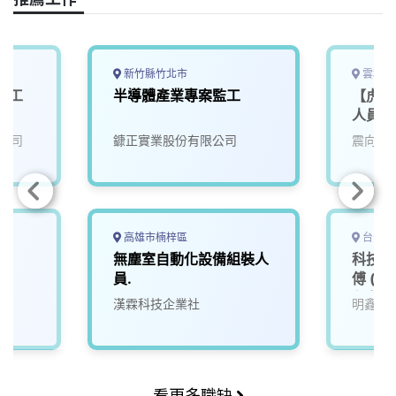
b
a
e
L
o
d
d
i
o
s
I
n
k
n
k
新竹縣竹北市
雲林縣
體工
半導體產業專案監工
【虎尾
人員
公司
鏮正實業股份有限公司
震向科
高雄市楠梓區
台中市
無塵室自動化設備組裝人
科技廠
員.
傅 (
免費住
漢霖科技企業社
明鑫科
興趣的
看更多職缺