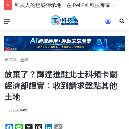
科技人找工作，就到TECH+ 科技專區!
首頁
/
產業
放棄了？輝達進駐北士科頻卡關
經濟部證實：收到請求盤點其他
土地
2025-10-09
F
L
X
T
L
C