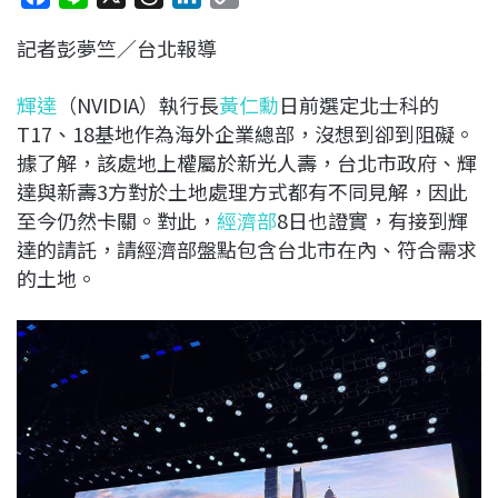
a
i
h
i
o
記者彭夢竺／台北報導
c
n
r
n
p
e
e
e
k
y
輝達
（NVIDIA）執行長
黃仁勳
日前選定北士科的
b
a
e
L
T17、18基地作為海外企業總部，沒想到卻到阻礙。
o
d
d
i
據了解，該處地上權屬於新光人壽，台北市政府、輝
o
s
I
n
達與新壽3方對於土地處理方式都有不同見解，因此
k
n
k
至今仍然卡關。對此，
經濟部
8日也證實，有接到輝
達的請託，請經濟部盤點包含台北市在內、符合需求
的土地。