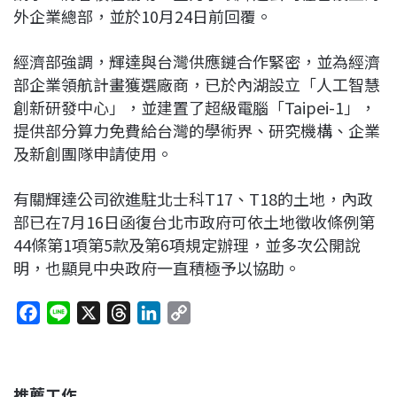
外企業總部，並於10月24日前回覆。
經濟部強調，輝達與台灣供應鏈合作緊密，並為經濟
部企業領航計畫獲選廠商，已於內湖設立「人工智慧
創新研發中心」，並建置了超級電腦「Taipei-1」，
提供部分算力免費給台灣的學術界、研究機構、企業
及新創團隊申請使用。
有關輝達公司欲進駐北士科T17、T18的土地，內政
部已在7月16日函復台北市政府可依土地徵收條例第
44條第1項第5款及第6項規定辦理，並多次公開說
明，也顯見中央政府一直積極予以協助。
F
L
X
T
L
C
a
i
h
i
o
c
n
r
n
p
e
e
e
k
y
推薦工作