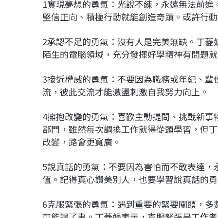
1實現夢想的勇氣：光說不練，永遠無法前進
堅信正向、積極行動就能創造奇蹟。或許行動
2承認不足的勇氣：沒有人是完美無缺。丁菱
陌生的電腦領域，充分發揮好學精神有問題就
3接近權威的勇氣：不要因為職務或年紀、輩
流，彼此交流才能激盪刺激自我努力向上。
4擁抱改變的勇氣：喜歡主動提問、挑戰新事
部門，雖然每次調換工作就得從頭學習，但丁
改變，路會更寬廣。
5說真話的勇氣：不要因為害怕而不敢表達，
值。記得真心讚美別人，也要學習說真話的勇
6克服緊張的勇氣：遇到重要的緊要關頭，多
可能誤了事。丁菱娟表示，克服緊張是工作者