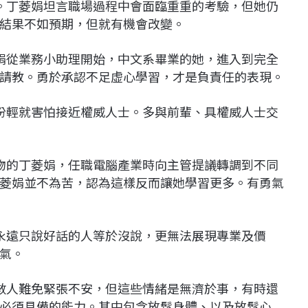
。丁菱娟坦言職場過程中會面臨重重的考驗，但她仍
結果不如預期，但就有機會改變。
娟從業務小助理開始，中文系畢業的她，進入到完全
請教。勇於承認不足虚心學習，才是負責任的表現。
份輕就害怕接近權威人士。多與前輩、具權威人士交
物的丁菱娟，任職電腦產業時向主管提議轉調到不同
菱娟並不為苦，認為這樣反而讓她學習更多。有勇氣
永遠只說好話的人等於沒說，更無法展現專業及價
氣。
數人難免緊張不安，但這些情緒是無濟於事，有時還
必須具備的能力。其中包含放鬆身體、以及放鬆心