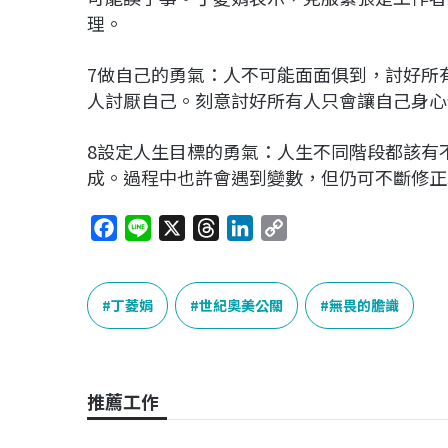
理。
7做自己的勇氣：人不可能面面俱到，討好所
人討厭自己。刻意討好所有人只會讓自己身心
8設定人生目標的勇氣：人生不同階段都該有
成。過程中也許會遇到變數，但仍可不斷修正
F
L
X
T
L
C
a
i
h
i
o
c
n
r
n
p
e
e
e
k
y
丁菱娟
世紀奧美公關
無畏的膽識
b
a
e
L
o
d
d
i
o
s
I
n
推薦工作
k
n
k