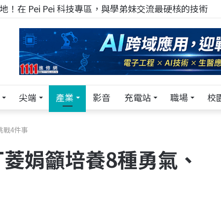
！在 Pei Pei 科技專區，與學弟妹交流最硬核的技術
尖端
產業
影音
充電站
職場
校
挑戰4件事
丁菱娟籲培養8種勇氣、