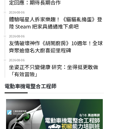
定回應：期待長期合作
2026-08-06
體驗喵星人拆家樂趣！《貓貓亂搗蛋》登
陸 Steam 把家具通通推下桌吧
2026-08-06
友情破壞神作《胡鬧廚房》10週年！全球
齊聚逾億名大廚喜迎里程碑
2026-08-06
坐姿正不只變健康 研究：坐得挺更敢做
「有效冒險」
電動車機電整合工程師