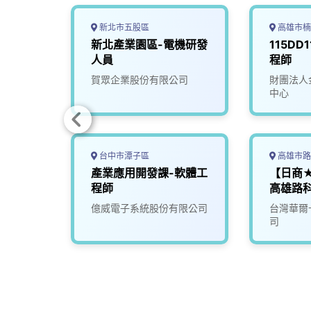
新北市五股區
高雄市楠
區)
新北產業園區-電機研發
115DD
人員
程師
限公司
賀眾企業股份有限公司
財團法人
中心
台中市潭子區
高雄市路
（半導
產業應用開發課-軟體工
【日商
培訓）
程師
高雄路
司
億威電子系統股份有限公司
台灣華爾
司