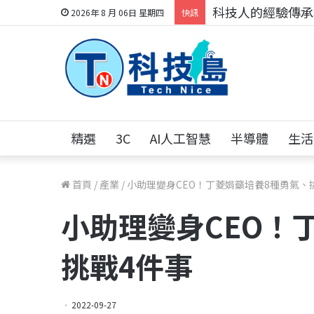
科技人的經驗傳承地
2026年 8 月 06日 星期四
快訊
精選
3C
AI人工智慧
半導體
生活
首頁
/
產業
/
小助理變身CEO！丁菱娟籲培養8種勇氣、
小助理變身CEO！
挑戰4件事
2022-09-27