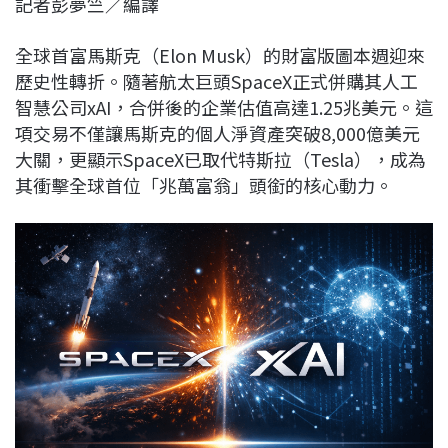
記者彭夢竺／編譯
c
n
r
n
p
e
e
e
k
y
全球首富馬斯克（Elon Musk）的財富版圖本週迎來
b
a
e
L
歷史性轉折。隨著航太巨頭SpaceX正式併購其人工
o
d
d
i
智慧公司xAI，合併後的企業估值高達1.25兆美元。這
o
s
I
n
項交易不僅讓馬斯克的個人淨資產突破8,000億美元
k
n
k
大關，更顯示SpaceX已取代特斯拉（Tesla），成為
其衝擊全球首位「兆萬富翁」頭銜的核心動力。