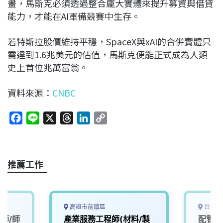
畫，馬斯克必須透過整合龐大實體來提升募資與借貸
能力，才能在AI軍備競賽中生存。
若特斯拉股價維持平穩，SpaceX與xAI的合併實體只
需達到1.6兆美元的估值，馬斯克便能正式成為人類
史上首位兆萬富翁。
資料來源：
CNBC
F
L
X
T
L
C
a
i
h
i
o
c
n
r
n
p
e
e
e
k
y
推薦工作
b
a
e
L
o
d
d
i
o
s
I
n
k
n
k
高雄市前鎮區
台南市
師/師
產業服務工程師(材料/製
配管工