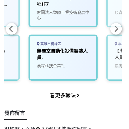
-提供
程)F7
縣市有
財團法人塑膠工業技術發展中
順森科
心
高雄市楠梓區
雲林縣
業)
無塵室自動化設備組裝人
【虎尾
員.
人員
漢霖科技企業社
震向科
看更多職缺
發佈留言
很抱歉，必須
登入
網站才能發佈留言。