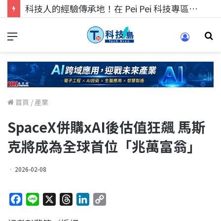
科技人的經驗傳承地！在 Pei Pei 科技專區，與學弟妹交流最硬核的技術
首頁
/
產業
SpaceX併購xAI後估值狂飆 馬斯
克將成為全球首位「兆萬富翁」
2026-02-08
F
L
X
T
L
C
a
i
h
i
o