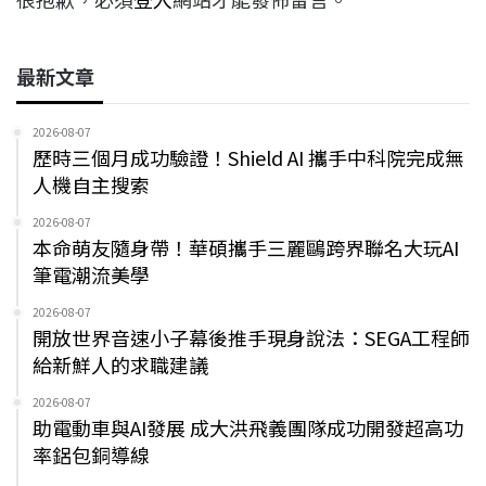
最新文章
2026-08-07
歷時三個月成功驗證！Shield AI 攜手中科院完成無
人機自主搜索
2026-08-07
本命萌友隨身帶！華碩攜手三麗鷗跨界聯名大玩AI
筆電潮流美學
2026-08-07
開放世界音速小子幕後推手現身說法：SEGA工程師
給新鮮人的求職建議
2026-08-07
助電動車與AI發展 成大洪飛義團隊成功開發超高功
率鋁包銅導線