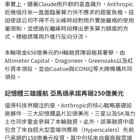
事實上，隨著Claude用戶群的垂直飆升，Anthropic
近幾個月來一直面臨著算力供不應求的甜蜜負擔。這
迫使該公司不得不在尖峰時段對用戶實施嚴格的使用
量限制，並透過在離峰時段釋出更多算力額度的方
式，積極誘導用戶進行反向分流。
本輪吸金650億美元的H輪融資陣容極其奢華，由
Altimeter Capital、Dragoneer、Greenoaks以及紅
杉資本領投，並由Coatue與ICONIQ等大牌機構共同
領投。
記憶體三雄護航 亞馬遜承諾再砸250億美元
值得科技界關注的是，Anthropic的核心戰略基礎設
施夥伴—三大記憶體晶片巨頭美光、三星以及SK海力
士也同步重金參與了本輪融資。此外，該筆融資中還
包含了來自超大型雲端供應商（Hyperscalers）先前
已承諾的150億美元投資，其中包括來自電商與雲端