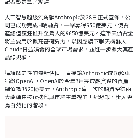
記者彭夢竺／編譯
c
n
r
n
p
e
e
e
k
y
人工智慧超級獨角獸Anthropic於28日正式宣佈，公
b
a
e
L
司已成功完成H輪融資，一舉募得650億美元，使資
o
d
d
i
產總值瘋狂推升至驚人的9650億美元。這筆天價資金
o
s
I
n
將主要用於擴充基礎算力，以因應旗下聊天機器人
k
n
k
Claude日益噴發的全球市場需求，並進一步擴大其產
品線規模。
這項歷史性的最新估值，直接讓Anthropic成功超車
宿敵OpenAI，OpenAI於今年3月完成融資後的資產
總值為8520億美元，Anthropic這一次的融資使得兩
大龍頭在技術迭代與市場主導權的世紀激戰，步入更
為白熱化的階段。