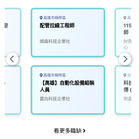
o
d
d
i
o
s
I
n
k
n
k
高雄市楠梓區
高雄市
研發
配管拉線工程師
115D
師
順森科技企業社
財團法
心
高雄市楠梓區
台中市
業)
【高雄】自動化設備組裝
科技廠
人員
傅 (
免費住
震向科技企業社
明鑫科
興趣的
看更多職缺