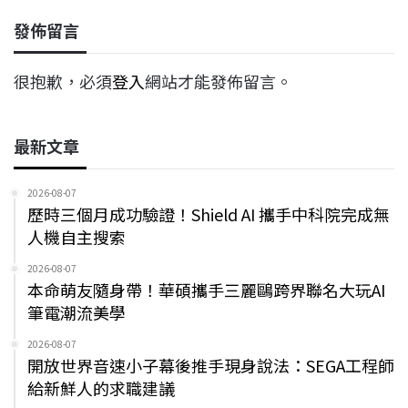
發佈留言
很抱歉，必須
登入
網站才能發佈留言。
最新文章
2026-08-07
歷時三個月成功驗證！Shield AI 攜手中科院完成無
人機自主搜索
2026-08-07
本命萌友隨身帶！華碩攜手三麗鷗跨界聯名大玩AI
筆電潮流美學
2026-08-07
開放世界音速小子幕後推手現身說法：SEGA工程師
給新鮮人的求職建議