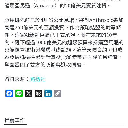
龍頭亞馬遜（Amazon）的50億美元實質注資。
亞馬遜先前已於4月份公開承諾，將對Anthropic追加
高達250億美元的巨額投資。作為策略結盟的對等條
件，這家AI新創巨頭已正式承諾，將在未來的10年
內，砸下超過1000億美元的超級預算來採購亞馬遜的
雲端運算技術與機房基礎設施。這筆天價合約，也成
為亞馬遜過往累計對其投資80億美元之後的最強音，
全面鞏固了雙方的防衛與進攻同盟。
資料來源：
路透社
F
L
X
T
L
C
a
i
h
i
o
c
n
r
n
p
e
e
e
k
y
推薦工作
b
a
e
L