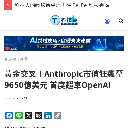
科技人的經驗傳承地！在 Pei Pei 科技專區，與學弟妹交流最硬核的技術
首頁
/
產業
黃金交叉！Anthropic市值狂飆至
9650億美元 首度超車OpenAI
2026-05-29
F
L
X
T
L
C
a
i
h
i
o