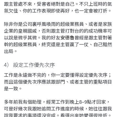
跟主管處不來，受害者絕對是自己。不只上班時的氣
氛欠佳、你的工作表現即使再好，也一定會被打折。
除非你是公司裏呼風喚雨的超級業務員、或者是家族
企業的皇親國戚，否則跟主管打對台的的成功機率可
以說是微乎其微。我的好友
安德魯
曾經是跟主管對著
幹的超級業務員，終究還是主管贏了一仗、自己黯然
出局。
4） 設定工作優先次序
工作是永遠做不完的，你一定要懂得設定優先次序；
而且這個優先次序應該跟部門、或者主管的重點項目
是一致。
多年前我有個助理，經常工作到晚上8–9點才回家，
可是好幾次我跟她追問工作進度的時候，她往往跟我
說我要求的事項還沒完成。看得出來她覺得很挫折。