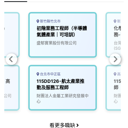
k
n
k
新竹縣竹北市
新北市
業)
初階業務工程師（半導體
化學分
氣體產業｜可培訓）
務-微
盛郁實業股份有限公司
台灣檢
(SGS)
台北市中正區
高雄市
業】高
115DD126-航太產業推
115D
動及服務工程師
師
限公司
財團法人金屬工業研究發展中
財團法
心
心
看更多職缺