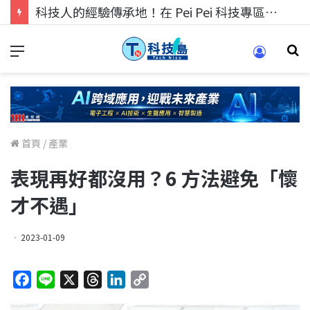
科技人找工作，就到TECH+ 科技專區!
首頁
/
產業
表現再好都沒用？6 方法避免「懷
才不遇」
2023-01-09
F
L
X
T
L
C
a
i
h
i
o