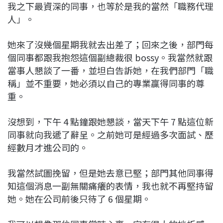
我之下最資深的同事，也等於是我的當然「職務代理
人」。
她來了沒幾個星期我就去出差了；回來之後，部門每
個同事都跟我抱怨這個副總裁很 bossy。我當然就跟
當事人懇談了一番，並坦白告訴她，在我們部門「職
稱」並不重要，她必須以自己的專業贏得同事的尊
重。
沒想到，下午 4 點鐘跟她懇談，當天下午 7 點這位新
同事就向我遞了辭呈。之前她可是經過多次面試、歷
經數月才進公司的。
我當然試圖挽留，但是她去意已堅；部門其他同事得
知這個消息一副無關痛癢的表情，我也就不再堅持留
她。她在公司前後只待了 6 個星期。