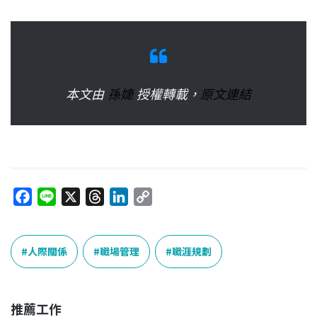
本文由
孫婕
授權轉載，
原文連結
F
L
X
T
L
C
a
i
h
i
o
c
n
r
n
p
e
e
e
k
y
人際關係
職場管理
職涯規劃
b
a
e
L
o
d
d
i
o
s
I
n
推薦工作