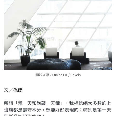
c
n
r
n
p
e
e
e
k
y
b
a
e
L
o
d
d
i
o
s
I
n
k
n
k
圖片來源：Eunice Lui / Pexels
文／
孫婕
所謂「當一天和尚敲一天鐘」，我相信絕大多數的上
班族都是盡守本分，想要好好表現的；特別是第一天