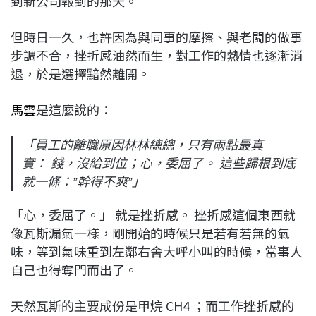
到新公司報到的那天。
但時日一久，也許因為與同事的摩擦、與老闆的做事
步調不合，挫折感油然而生，對工作的熱情也逐漸消
退，於是選擇黯然離開。
馬雲
是這麼說的：
「員工的離職原因林林總總，只有兩點最真
實：
錢，沒給到位；心，委屈了。
這些歸根到底
就一條：”幹得不爽”」
「心，委屈了。」 就是挫折感。 挫折感這個東西就
像瓦斯漏氣一樣，剛開始的時候只是若有若無的氣
味，等到氣味重到左鄰右舍大呼小叫的時候，當事人
自己也得奪門而出了。
天然瓦斯的主要成份是甲烷 CH4 ；而工作挫折感的