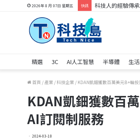
科技人的經驗傳承地
2026年 8 月 07日 星期五
快訊
精選
3C
AI人工智慧
半導體
生活
首頁
/
產業
/
科技企業
/
KDAN凱鈿獲數百萬美元B+輪投
KDAN凱鈿獲數百
AI訂閱制服務
2024-03-18