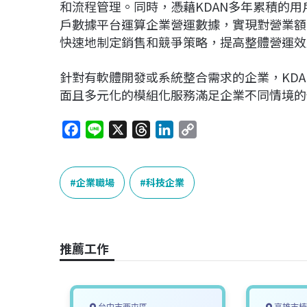
和流程管理。同時，憑藉KDAN多年累積的用戶
戶數據平台運算企業營運數據，實現對營業額
快速地制定銷售和競爭策略，提高整體營運效
針對有軟體開發或系統整合需求的企業，KDAN
面且多元化的模組化服務滿足企業不同情境的
F
L
X
T
L
C
a
i
h
i
o
c
n
r
n
p
e
e
e
k
y
企業職場
科技企業
b
a
e
L
o
d
d
i
o
s
I
n
推薦工作
k
n
k