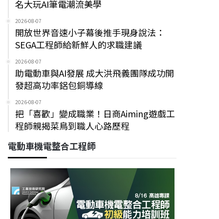
名大玩AI筆電潮流美學
2026-08-07
開放世界音速小子幕後推手現身說法：
SEGA工程師給新鮮人的求職建議
2026-08-07
助電動車與AI發展 成大洪飛義團隊成功開
發超高功率鋁包銅導線
2026-08-07
把「喜歡」變成職業！日商Aiming遊戲工
程師親揭菜鳥到職人心路歷程
電動車機電整合工程師