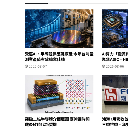
受惠AI、半導體供應鏈擴產 今年台灣量
AI算力「搬資料
測業產值有望續寫佳績
聚焦ASIC、
2026-08-07
2026-08-06
突破二維半導體介面瓶頸 臺灣團隊開
鴻海7月營收首
啟後矽時代新契機
三季拚季、年