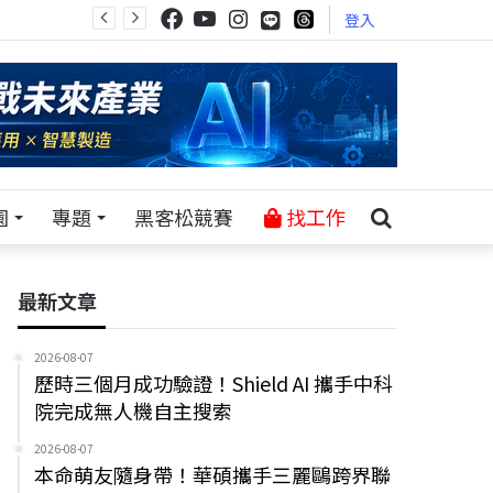
登入
園
專題
黑客松競賽
找工作
最新文章
2026-08-07
歷時三個月成功驗證！Shield AI 攜手中科
院完成無人機自主搜索
2026-08-07
本命萌友隨身帶！華碩攜手三麗鷗跨界聯