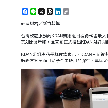
F
L
X
T
L
C
a
i
h
i
o
記者鄧君／新竹報導
c
n
r
n
p
e
e
e
k
y
台灣軟體服務商KDAN凱鈿近日獲得韓國最大
b
a
e
L
其AI開發量能，並宣布正式推出KDAN AI訂
o
d
d
i
o
s
I
n
KDAN凱鈿產品長蘇俊欽表示，KDAN AI
k
n
k
服務方案全面且給予企業使用的彈性，幫助企