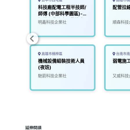
台中市西屯區
高雄市楠
自動化
科技廠配電工程半技師/
配管拉
師傅 (中部科學園區)-
提供免費住宿，歡迎各
明鑫科技企業社
順森科技
縣市有興趣的您加入！
高雄市楠梓區
台南市南
0_配電
機械設備組裝技術人員
弱電施
(中部
(夜班)
免費住
馳箭科技企業社
又威科技
有興趣
延伸閱讀