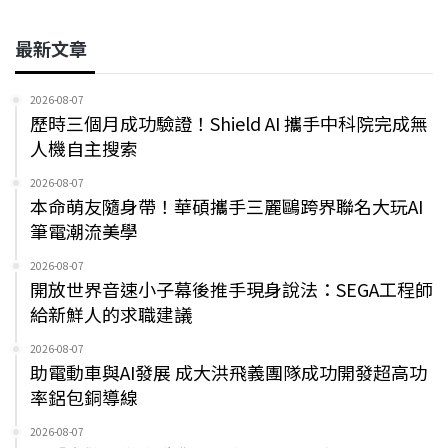
最新文章
2026-08-07
歷時三個月成功驗證！Shield AI 攜手中科院完成無
人機自主搜索
2026-08-07
本命萌友隨身帶！華碩攜手三麗鷗跨界聯名大玩AI
筆電潮流美學
2026-08-07
開放世界音速小子幕後推手現身說法：SEGA工程師
給新鮮人的求職建議
2026-08-07
助電動車與AI發展 成大洪飛義團隊成功開發超高功
率鋁包銅導線
2026-08-07