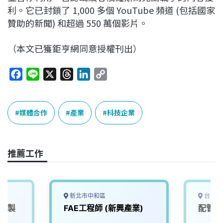
利。它已封鎖了 1,000 多個 YouTube 頻道 (包括國家
贊助的新聞) 和超過 550 萬個影片。
（本文已獲鉅亨網同意授權刊出）
F
L
X
T
L
C
a
i
h
i
o
c
n
r
n
p
e
e
e
k
y
媒體合作
產業
科技企業
b
a
e
L
o
d
d
i
o
s
I
n
推薦工作
k
n
k
新北市中和區
台南市
料/製
FAE工程師 (新興產業)
配管工