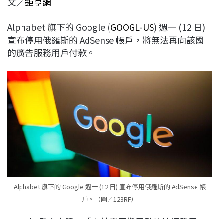
文／
鉅亨網
c
n
r
n
p
e
e
e
k
y
Alphabet 旗下的 Google (
GOOGL-US
) 週一 (12 日)
b
a
e
L
宣布停用俄羅斯的 AdSense 帳戶，將無法再向該國
o
d
d
i
的廣告服務用戶付款。
o
s
I
n
k
n
k
Alphabet 旗下的 Google 週一 (12 日) 宣布停用俄羅斯的 AdSense 帳
戶。（圖／123RF）