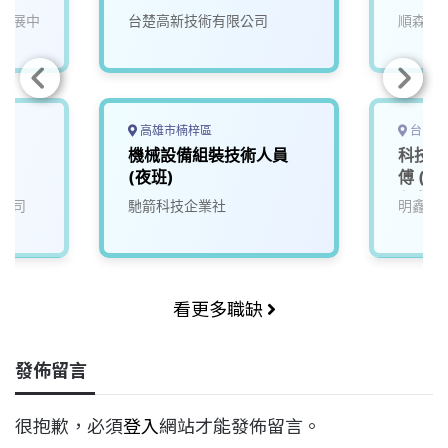
發展中
台楚高新技術有限公司
順森科
高雄市楠梓區
台中市
)
機械設備組裝技術人員
科技廠
(夜班)
傅 (
免費住
公司
馳箭科技企業社
明鑫科
興趣的
看更多職缺
發佈留言
很抱歉，必須
登入
網站才能發佈留言。