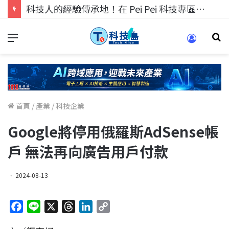
科技人的經驗傳承地！在 Pei Pei 科技專區，與學弟妹交流最硬核的技術
首頁
/
產業
/
科技企業
Google將停用俄羅斯AdSense帳
戶 無法再向廣告用戶付款
2024-08-13
F
L
X
T
L
C
a
i
h
i
o