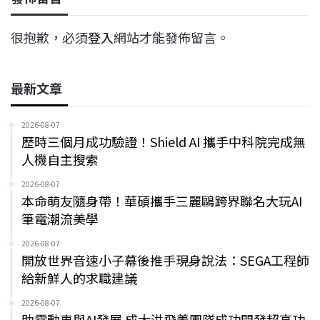
很抱歉，必須
登入
網站才能發佈留言。
最新文章
2026-08-07
歷時三個月成功驗證！Shield AI 攜手中科院完成無
人機自主搜索
2026-08-07
本命萌友隨身帶！華碩攜手三麗鷗跨界聯名大玩AI
筆電潮流美學
2026-08-07
開放世界音速小子幕後推手現身說法：SEGA工程師
給新鮮人的求職建議
2026-08-07
助電動車與AI發展 成大洪飛義團隊成功開發超高功