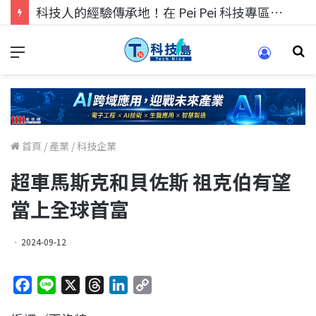
科技人的經驗傳承地！在 Pei Pei 科技專區，與學弟妹交流最硬核的技術
首頁
/
產業
/
科技企業
超車馬斯克和貝佐斯 祖克伯有望
當上全球首富
2024-09-12
F
L
X
T
L
C
a
i
h
i
o