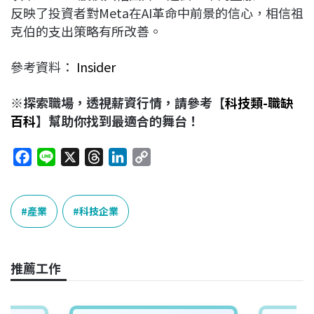
反映了投資者對Meta在AI革命中前景的信心，相信祖
克伯的支出策略有所改善。
參考資料：
Insider
※探索職場，透視薪資行情，請參考【
科技類-職缺
百科
】幫助你找到最適合的舞台！
F
L
X
T
L
C
a
i
h
i
o
c
n
r
n
p
e
e
e
k
y
產業
科技企業
b
a
e
L
o
d
d
i
o
s
I
n
推薦工作
k
n
k