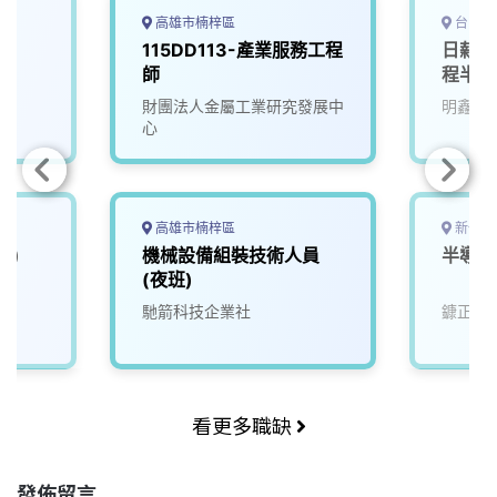
高雄市楠梓區
台中市
115DD113-產業服務工程
日薪16
師
程半技
園區)
財團法人金屬工業研究發展中
明鑫科
迎各縣
心
入！
高雄市楠梓區
新竹縣
業)
機械設備組裝技術人員
半導體
(夜班)
馳箭科技企業社
鏮正實
看更多職缺
發佈留言