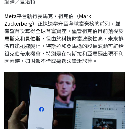
編譯／夏洛特
c
n
r
n
p
e
e
e
k
y
Meta
平台執行長馬克·祖克伯（
Mark
b
a
e
L
Zuckerberg
）正快速攀升至全球富豪榜的前列，並
o
d
d
i
有望首次奪得
全球首富
寶座，儘管祖克伯目前落後於
o
s
I
n
馬斯克
和
貝佐斯
，但由於科技財富波動性高，未來排
k
n
k
名可能迅速變化，特斯拉和亞馬遜的股價波動可能給
祖克伯帶來機會，特別是在特斯拉和亞馬遜出現不利
因素時，如財報不佳或遭遇法律訴訟等。